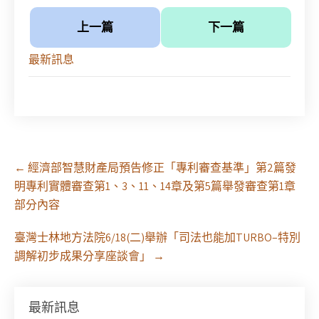
上一篇
下一篇
最新訊息
Post
←
經濟部智慧財產局預告修正「專利審查基準」第2篇發
navigation
明專利實體審查第1、3、11、14章及第5篇舉發審查第1章
部分內容
臺灣士林地方法院6/18(二)舉辦「司法也能加TURBO–特別
調解初步成果分享座談會」
→
最新訊息
【課程報名】全律會與台北律師公會等單位定於8月