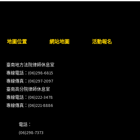
新竹律師公會8/21(五)舉辦「AI職場應用」進修課程
（8/17截止報名，額滿提前截止，實體＋線上同
步）
臺南高分院8/28(五)下午舉辦「家庭關係中的正當防
地圖位置
網站地圖
活動報名
衛」課程(8/12前向本會報名,實體)
8/22~23「平反再導航:2026台灣冤平反協會年度論
臺南地方法院律師休息室
壇｣
專線電話：(06)298-6815
專線傳真：(06)297-2097
【重要公告】115年職場霸凌調查專業人才(律師)培
臺南高分院律師休息室
訓課程（雲嘉南場）錄取通知已發送
專線電話：(06)222-3478
專線傳真：(06)221-8886
本會訂於115年8月15日(六)上午舉辦「使用AI如何幫
助整理資訊?談法律工作中的應用與風險」課程(8/7
電話：
前報名，實體+線上併行)
(06)298-7373