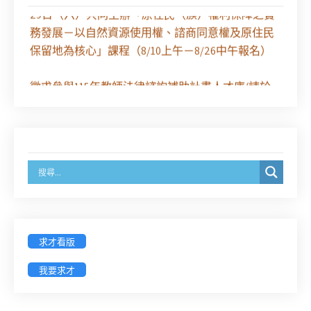
29日（六）共同主辦「原住民（族）權利保障之實
務發展－以自然資源使用權、諮商同意權及原住民
保留地為核心」課程（8/10上午－8/26中午報名）
徵求參與115年教師法律諮詢補助計畫人才庫(請於
8/14前線上填寫表單登記)
經濟部商業發展署函：自115年6月26日起，新設立
之分公司及商業應參加「勞動權益講習」
臺灣新北地方法院115年第2次約聘辯護人公開甄選
簡章及報名表件【採通訊報名,115年9月11日止(以郵
戳為憑)】
求才看版
徵詢有意願擔任臺南市115年度國民中小學法治教育
我要求才
入校扎根計畫講師之會員(8/14前線上表單登記)