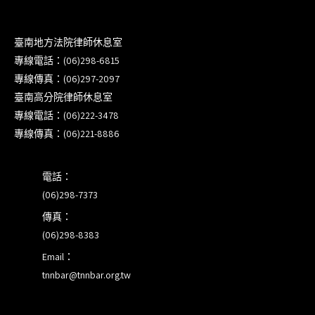
衛」課程(8/12前向本會報名,實體)
8/22~23「平反再導航:2026台灣冤平反協會年度論
臺南地方法院律師休息室
壇｣
專線電話：(06)298-6815
專線傳真：(06)297-2097
【重要公告】115年職場霸凌調查專業人才(律師)培
臺南高分院律師休息室
訓課程（雲嘉南場）錄取通知已發送
專線電話：(06)222-3478
專線傳真：(06)221-8886
本會訂於115年8月15日(六)上午舉辦「使用AI如何幫
助整理資訊?談法律工作中的應用與風險」課程(8/7
電話：
前報名，實體+線上併行)
(06)298-7373
傳真：
(06)298-8383
Email：
tnnbar@tnnbar.org.tw