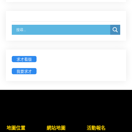
8/14前線上填寫表單登記)
經濟部商業發展署函：自115年6月26日起，新設立
之分公司及商業應參加「勞動權益講習」
臺灣新北地方法院115年第2次約聘辯護人公開甄選
簡章及報名表件【採通訊報名,115年9月11日止(以郵
戳為憑)】
求才看版
徵詢有意願擔任臺南市115年度國民中小學法治教育
我要求才
入校扎根計畫講師之會員(8/14前線上表單登記)
新竹律師公會8/21(五)舉辦「AI職場應用」進修課程
（8/17截止報名，額滿提前截止，實體＋線上同
步）
臺南高分院8/28(五)下午舉辦「家庭關係中的正當防
地圖位置
網站地圖
活動報名