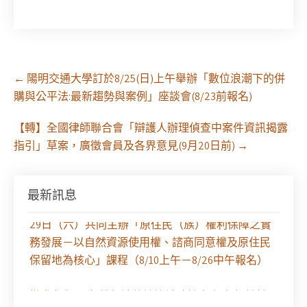
Post
←
陽明交通大學訂於8/25(日)上午舉辦「數位浪潮下的併
navigation
購與公平法:最新趨勢與案例」座談會(8/23前報名)
【轉】全國律師聯合會「辯護人辦理偵查中案件資訊揭露
指引」草案，廣徵會員及各界意見(9月20日前)
→
最新訊息
【課程報名】全律會與台北律師公會等單位定於8月
29日（六）共同主辦「原住民（族）權利保障之實
務發展－以自然資源使用權、諮商同意權及原住民
保留地為核心」課程（8/10上午－8/26中午報名）
徵求參與115年教師法律諮詢補助計畫人才庫(請於