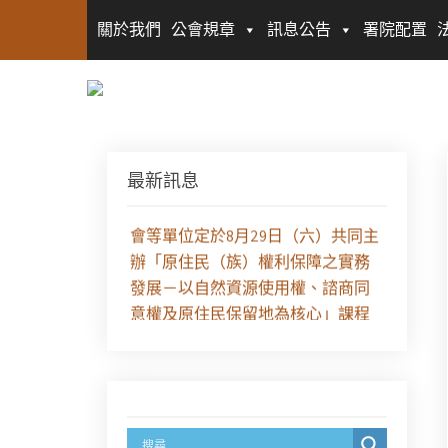
關於我們
公會規章
訊息公告
署院配置
最新訊息
【課程報名】全律會與台北律師公
會等單位定於8月29日（六）共同主
辦「原住民（族）權利保障之實務
發展－以自然資源使用權、諮商同
意權及原住民保留地為核心」課程
（8/10上午－8/26中午報名）
徵求參與115年教師法律諮詢補助計
畫人才庫(請於8/14前線上填寫表單
登記)