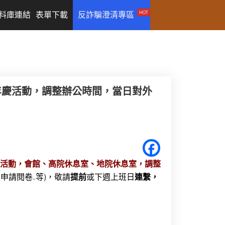
HOT
料庫連結
表單下載
反詐騙澄清專區
週年慶活動，調整辦公時間，當日對外
活動，
會館、高院休息室、地院休息室，
調整
申請閱卷..等)，敬請
提前
或下週上班日
連繫，