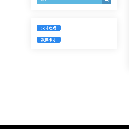
經濟部商業發展署函：自115年6月
26日起，新設立之分公司及商業應
參加「勞動權益講習」
求才看版
我要求才
臺灣新北地方法院115年第2次約聘
辯護人公開甄選簡章及報名表件
【採通訊報名,115年9月11日止(以郵
戳為憑)】
徵詢有意願擔任臺南市115年度國民
中小學法治教育入校扎根計畫講師
之會員(8/14前線上表單登記)
新竹律師公會8/21(五)舉辦「AI職場
應用」進修課程（8/17截止報名，額
滿提前截止，實體＋線上同步）