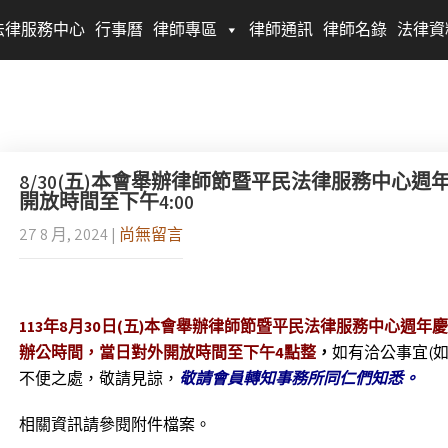
法律服務中心
行事曆
律師專區
律師通訊
律師名錄
法律資
8/30(五)本會舉辦律師節暨平民法律服務中心
開放時間至下午4:00
27 8 月, 2024
|
尚無留言
113
年8月30日(五)
本會舉辦律師節
暨平民法律服務中心週年慶
辦公時間，
當日對外開放時間至
下午4點整
，
如有洽公事宜(如
不便之處，敬請見諒，
敬請會員轉知事務所同仁們知悉。
相關資訊請參閱附件檔案。