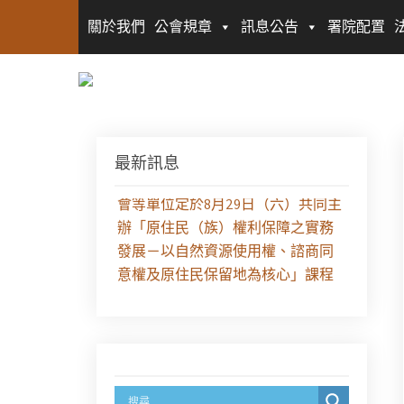
關於我們
公會規章
訊息公告
署院配置
最新訊息
【課程報名】全律會與台北律師公
會等單位定於8月29日（六）共同主
辦「原住民（族）權利保障之實務
發展－以自然資源使用權、諮商同
意權及原住民保留地為核心」課程
（8/10上午－8/26中午報名）
徵求參與115年教師法律諮詢補助計
畫人才庫(請於8/14前線上填寫表單
登記)