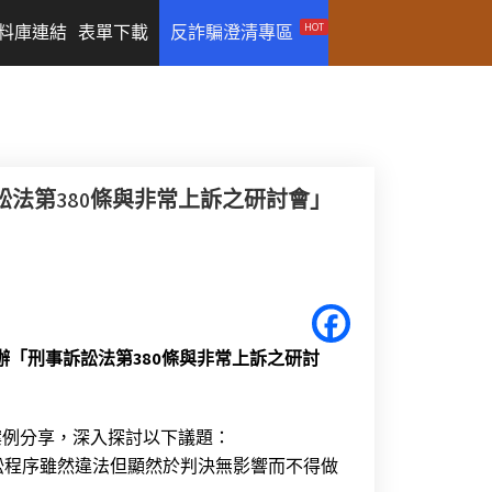
HOT
料庫連結
表單下載
反詐騙澄清專區
訴訟法第380條與非常上訴之研討會」
午舉辦「刑事訴訟法第380條與非常上訴之研討
案例分享，深入探討以下議題：
訴訟程序雖然違法但顯然於判決無影響而不得做