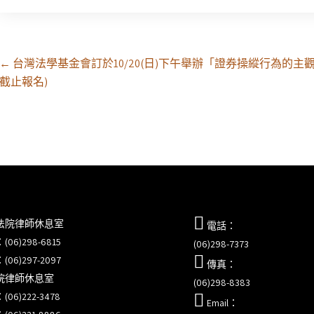
Post
←
台灣法學基金會訂於10/20(日)下午舉辦「證券操縱行為的
navigation
截止報名)
法院律師休息室
電話：
6)298-6815
(06)298-7373
6)297-2097
傳真：
院律師休息室
(06)298-8383
6)222-3478
Email：