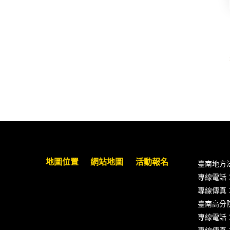
臺南高分院8/28(五)下午舉辦「家庭
關係中的正當防衛」課程(8/12前向
本會報名,實體)
8/22~23「平反再導航:2026台灣冤平
反協會年度論壇｣
【重要公告】115年職場霸凌調查專
業人才(律師)培訓課程（雲嘉南場）
錄取通知已發送
本會訂於115年8月15日(六)上午舉辦
地圖位置
網站地圖
活動報名
臺南地方
「使用AI如何幫助整理資訊?談法律
專線電話：(0
工作中的應用與風險」課程(8/7前報
專線傳真：(0
名，實體+線上併行)
臺南高分
專線電話：(0