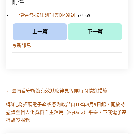
附件
傳保會-法律研討會DM0920
(374 kB)
上一篇
下一篇
最新訊息
Post
←
臺南看守所為有效減縮律見等候時間精進措施
navigation
轉知_為拓展電子產權憑內政部自113年9月9日起，開放持
憑證至個人化資料自主運用（MyData）平臺，下載電子產
權憑證服務
→