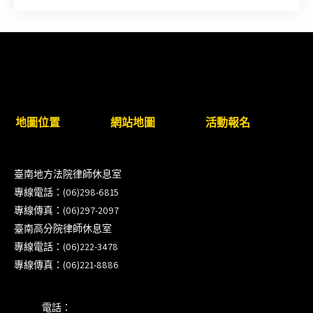
新竹律師公會8/21(五)舉辦「AI職場應用」進修課程
（8/17截止報名，額滿提前截止，實體＋線上同
步）
臺南高分院8/28(五)下午舉辦「家庭關係中的正當防
地圖位置
網站地圖
活動報名
衛」課程(8/12前向本會報名,實體)
8/22~23「平反再導航:2026台灣冤平反協會年度論
臺南地方法院律師休息室
壇｣
專線電話：(06)298-6815
專線傳真：(06)297-2097
【重要公告】115年職場霸凌調查專業人才(律師)培
臺南高分院律師休息室
訓課程（雲嘉南場）錄取通知已發送
專線電話：(06)222-3478
專線傳真：(06)221-8886
本會訂於115年8月15日(六)上午舉辦「使用AI如何幫
助整理資訊?談法律工作中的應用與風險」課程(8/7
電話：
前報名，實體+線上併行)