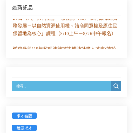
最新訊息
【課程報名】全律會與台北律師公會等單位定於8月
29日（六）共同主辦「原住民（族）權利保障之實
務發展－以自然資源使用權、諮商同意權及原住民
保留地為核心」課程（8/10上午－8/26中午報名）
徵求參與115年教師法律諮詢補助計畫人才庫(請於
8/14前線上填寫表單登記)
經濟部商業發展署函：自115年6月26日起，新設立
之分公司及商業應參加「勞動權益講習」
臺灣新北地方法院115年第2次約聘辯護人公開甄選
簡章及報名表件【採通訊報名,115年9月11日止(以郵
戳為憑)】
求才看版
徵詢有意願擔任臺南市115年度國民中小學法治教育
我要求才
入校扎根計畫講師之會員(8/14前線上表單登記)