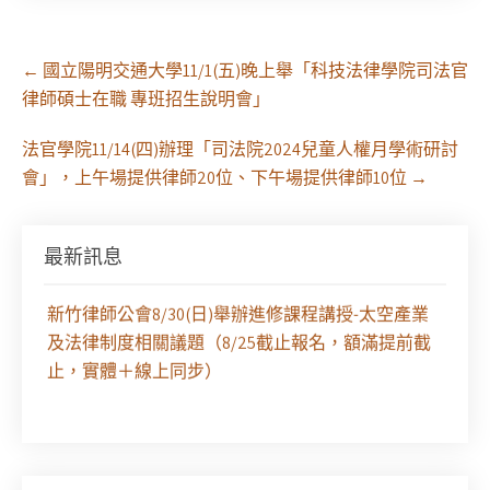
Post
←
國立陽明交通大學11/1(五)晚上舉「科技法律學院司法官
navigation
律師碩士在職 專班招生說明會」
法官學院11/14(四)辦理「司法院2024兒童人權月學術研討
會」，上午場提供律師20位、下午場提供律師10位
→
新竹地方法院115年第2次約聘辯護人公開甄選簡章
【採通訊報名,115年8月31日止(以郵戳為憑)】
最新訊息
新竹律師公會8/30(日)舉辦進修課程講授-太空產業
及法律制度相關議題（8/25截止報名，額滿提前截
止，實體＋線上同步）
【課程報名】全律會與台北律師公會等單位定於8月
29日（六）共同主辦「原住民（族）權利保障之實
務發展－以自然資源使用權、諮商同意權及原住民