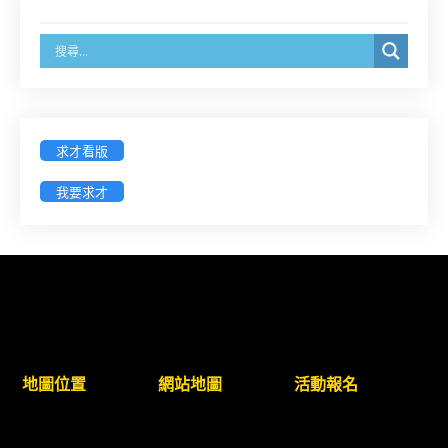
保留地為核心」課程（8/10上午－8/26中午報名）
徵求參與115年教師法律諮詢補助計畫人才庫(請於
8/14前線上填寫表單登記)
經濟部商業發展署函：自115年6月26日起，新設立
求才看版
之分公司及商業應參加「勞動權益講習」
我要求才
臺灣新北地方法院115年第2次約聘辯護人公開甄選
簡章及報名表件【採通訊報名,115年9月11日止(以郵
戳為憑)】
徵詢有意願擔任臺南市115年度國民中小學法治教育
入校扎根計畫講師之會員(8/14前線上表單登記)
地圖位置
網站地圖
活動報名
新竹律師公會8/21(五)舉辦「AI職場應用」進修課程
（8/17截止報名，額滿提前截止，實體＋線上同