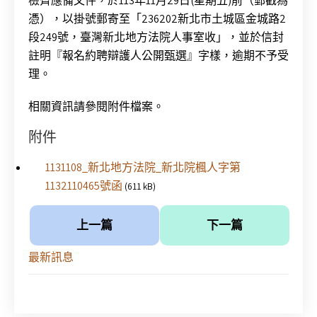
檢齊應備文件，於113年11月29日(星期五)前（郵戳為
憑），以掛號郵寄至「236202新北市土城區金城路2
段249號，臺灣新北地方法院人事室收」，並於信封
註明『報名約聘辯護人公開甄選』字樣，逾期不予受
理。
相關資訊請參閱附件檔案。
附件
1131108_新北地方法院_新北院楓人字第
1132110465號函
(611 kB)
上一篇
下一篇
最新訊息