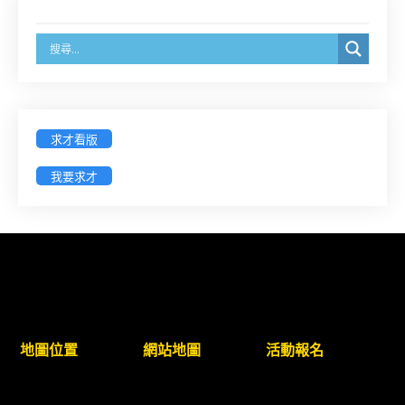
戳為憑)】
徵詢有意願擔任臺南市115年度國民中小學法治教育
入校扎根計畫講師之會員(8/14前線上表單登記)
新竹律師公會8/21(五)舉辦「AI職場應用」進修課程
求才看版
（8/17截止報名，額滿提前截止，實體＋線上同
步）
我要求才
臺南高分院8/28(五)下午舉辦「家庭關係中的正當防
衛」課程(8/12前向本會報名,實體)
8/22~23「平反再導航:2026台灣冤平反協會年度論
壇｣
地圖位置
網站地圖
活動報名
【重要公告】115年職場霸凌調查專業人才(律師)培
訓課程（雲嘉南場）錄取通知已發送