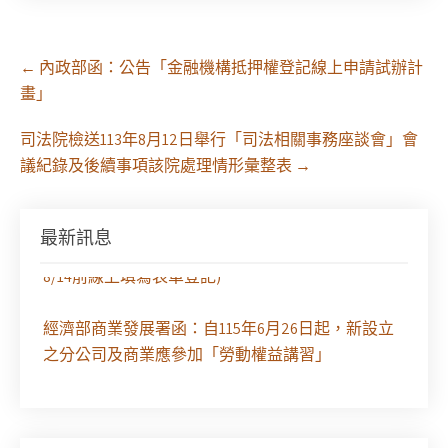
Post
←
內政部函：公告「金融機構抵押權登記線上申請試辦計
navigation
畫」
司法院檢送113年8月12日舉行「司法相關事務座談會」會
議紀錄及後續事項該院處理情形彙整表
→
最新訊息
徵求參與115年教師法律諮詢補助計畫人才庫(請於
8/14前線上填寫表單登記)
經濟部商業發展署函：自115年6月26日起，新設立
之分公司及商業應參加「勞動權益講習」
臺灣新北地方法院115年第2次約聘辯護人公開甄選
簡章及報名表件【採通訊報名,115年9月11日止(以郵