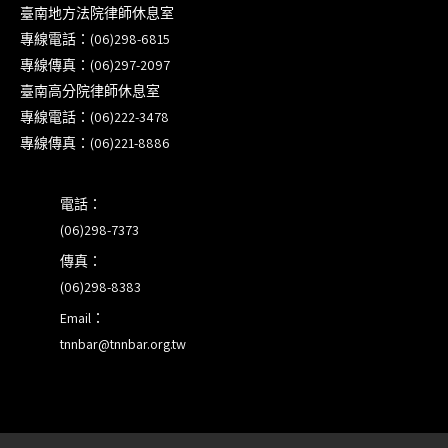
臺南地方法院律師休息室
本會訂於115年8月15日(六)上午舉辦「使用AI如何幫
專線電話：(06)298-6815
助整理資訊?談法律工作中的應用與風險」課程(8/7
專線傳真：(06)297-2097
前報名，實體+線上併行)
臺南高分院律師休息室
專線電話：(06)222-3478
徵詢有意願擔任程序監理人之會員(115/8/14截止)
專線傳真：(06)221-8886
電話：
(06)298-7373
傳真：
(06)298-8383
Email：
tnnbar@tnnbar.org.tw