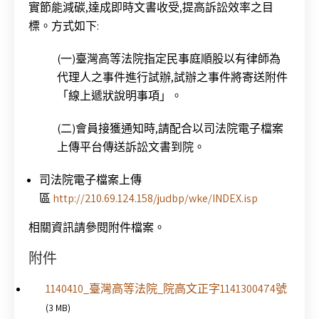
實節能減碳,達成即時文書收受,提高訴訟效率之目
標。方式如下:
(一)臺灣高等法院指定民事庭順股以有律師為
代理人之事件進行試辦,試辦之事件將寄送附件
「線上遞狀說明事項」。
(二)會員接獲通知時,請配合以司法院電子檔案
上傳平台傳送訴訟文書到院。
司法院電子檔案上傳
區
http://210.69.124.158/judbp/wke/INDEX.isp
相關資訊請參閱附件檔案。
附件
1140410_臺灣高等法院_院高文正字1141300474號
(3 MB)