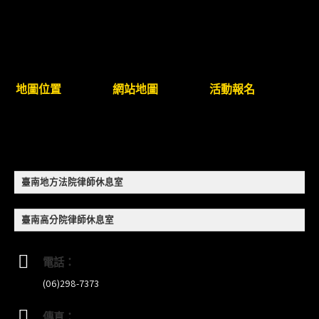
（8/17截止報名，額滿提前截止，實體＋線上同
步）
臺南高分院8/28(五)下午舉辦「家庭關係中的正當防
衛」課程(8/12前向本會報名,實體)
地圖位置
網站地圖
活動報名
8/22~23「平反再導航:2026台灣冤平反協會年度論
壇｣
【重要公告】115年職場霸凌調查專業人才(律師)培
臺南地方法院律師休息室
訓課程（雲嘉南場）錄取通知已發送
臺南高分院律師休息室
本會訂於115年8月15日(六)上午舉辦「使用AI如何幫
助整理資訊?談法律工作中的應用與風險」課程(8/7
電話：
前報名，實體+線上併行)
(06)298-7373
傳真：