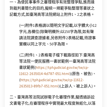
一、為使民事事件之審理程序有效整理爭點,進而達
到裁判書簡化的目的,擬統一規範爭點整理等書狀之
記載方式,如臺灣高等法院網站上附件1、2之表格。
(一)附件1表格請以簡明文字記載,以字體大小12
字元,各欄位(除聲明欄外)以150字為限,如有聲
請法院調查證據者,另依附件2表格記載,待證事
實欄以同上字元、50字為限。
(二)附件1、2表格電子檔下載路徑如下:臺灣高
等法院一便民服務一書狀範例一臺灣高等法院
書狀範例(
https://tph.judicial.gov.tw/tw/cp-
11612-2635014-4d787-051.html
)(原告、被告)、
(
https://tph.judicial.gov.tw/tw/cp-11612-
2635013-89fb7-051.html
)(上訴人、被上訴人)。
二、臺灣高等法院試辦電子化審理作業,擬透過訴訟
文書電子化,在審理程序中實現最大程度無紙化,以落