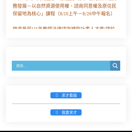
務發展－以自然資源使用權、諮商同意權及原住民
保留地為核心」課程（8/10上午－8/26中午報名）
徵求參與115年教師法律諮詢補助計畫人才庫(請於
8/14前線上填寫表單登記)
經濟部商業發展署函：自115年6月26日起，新設立
之分公司及商業應參加「勞動權益講習」
臺灣新北地方法院115年第2次約聘辯護人公開甄選
簡章及報名表件【採通訊報名,115年9月11日止(以郵
戳為憑)】
求才看版
徵詢有意願擔任臺南市115年度國民中小學法治教育
入校扎根計畫講師之會員(8/14前線上表單登記)
我要求才
新竹律師公會8/21(五)舉辦「AI職場應用」進修課程