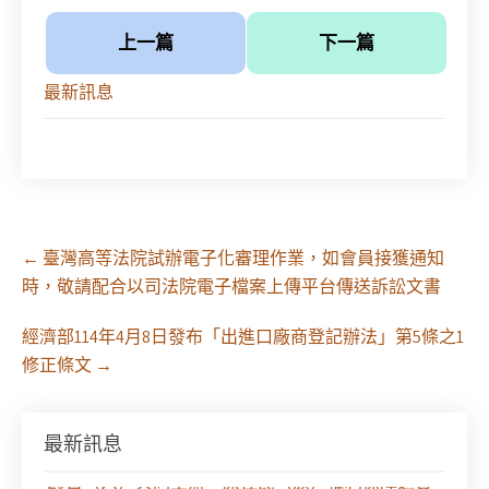
上一篇
下一篇
最新訊息
Post
←
臺灣高等法院試辦電子化審理作業，如會員接獲通知
navigation
時，敬請配合以司法院電子檔案上傳平台傳送訴訟文書
經濟部114年4月8日發布「出進口廠商登記辦法」第5條之1
修正條文
→
最新訊息
【課程報名】全律會與台北律師公會等單位定於8月
29日（六）共同主辦「原住民（族）權利保障之實