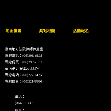
（8/17截止報名，額滿提前截止，實體＋線上同
步）
臺南高分院8/28(五)下午舉辦「家庭關係中的正當防
衛」課程(8/12前向本會報名,實體)
地圖位置
網站地圖
活動報名
8/22~23「平反再導航:2026台灣冤平反協會年度論
臺南地方法院律師休息室
壇｣
專線電話：(06)298-6815
專線傳真：(06)297-2097
【重要公告】115年職場霸凌調查專業人才(律師)培
臺南高分院律師休息室
訓課程（雲嘉南場）錄取通知已發送
專線電話：(06)222-3478
專線傳真：(06)221-8886
本會訂於115年8月15日(六)上午舉辦「使用AI如何幫
助整理資訊?談法律工作中的應用與風險」課程(8/7
前報名，實體+線上併行)
電話：
(06)298-7373
傳真：