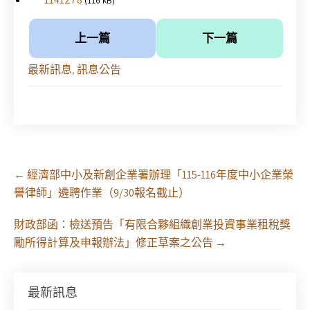
(116 kB)
上一篇
下一篇
最新訊息
,
訊息公告
Post
←
經濟部中小及新創企業署辦理「115-116年度中小企業榮
navigation
譽律師」遴聘作業（9/30報名截止）
財政部函：檢送預告「有限合夥組織創業投資事業租稅獎
勵所得計算及申報辦法」修正草案之公告
→
最新訊息
【課程報名】全律會與台北律師公會等單位定於8月