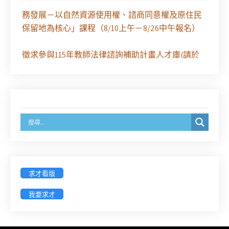
29日（六）共同主辦「原住民（族）權利保障之實
務發展－以自然資源使用權、諮商同意權及原住民
保留地為核心」課程（8/10上午－8/26中午報名）
徵求參與115年教師法律諮詢補助計畫人才庫(請於
8/14前線上填寫表單登記)
經濟部商業發展署函：自115年6月26日起，新設立
之分公司及商業應參加「勞動權益講習」
臺灣新北地方法院115年第2次約聘辯護人公開甄選
簡章及報名表件【採通訊報名,115年9月11日止(以郵
戳為憑)】
求才看版
徵詢有意願擔任臺南市115年度國民中小學法治教育
我要求才
入校扎根計畫講師之會員(8/14前線上表單登記)
新竹律師公會8/21(五)舉辦「AI職場應用」進修課程