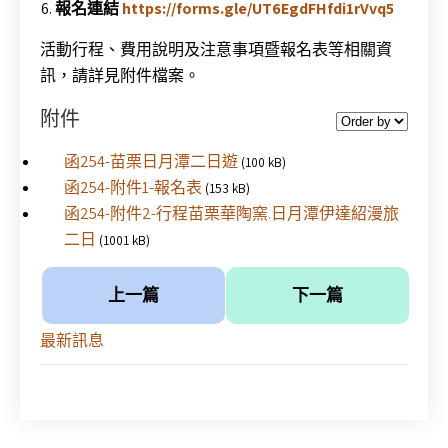
報名連結
https://forms.gle/UT6EgdFHfdi1rVvq5
活動行程、費用說明及注意事項暨報名表等相關資
訊，請詳見附件檔案。
附件
函254-苗栗日月潭二日遊
(100 kB)
函254-附件1-報名表
(153 kB)
函254-附件2-行程苗栗華陶窯.日月潭伊達紹漫旅
二日
(1001 kB)
上一篇
下一篇
最新訊息