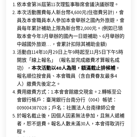
依本會第36屆第11次理監事聯席會議決議辦理。
本次活動團費每人新台幣4,600元(住宿費另計)，會
員及本會職員本人參加本會舉辦之國內外旅遊，會
員每年累計補助上限為新台幣2,000元。(例如已領
取本會今年3月舉辦的國內一日遊補助、6月舉辦的
中越國外旅遊…，會累計扣除其補助金額)
活動自114年10月29日上午9時起至11月5日下午5時
開放「線上報名」（報名並完成繳費才算報名成
功），
本次活動以40人為限，額滿截止排候補
。
報名順位按會員、本會職員（含自費眷友最多4
人）繳費先後定之。
費用繳費方式：1.本會會館繳交現金。2.轉帳至公
會銀行帳戶：臺灣銀行台南分行（004）帳號：
009004387028；戶名：社團法人台南律師公會
於報名截止後，因個人因素無法參加，且無人遞補
者，恕不退費。報名人數未滿30人，本會得取消行
程。