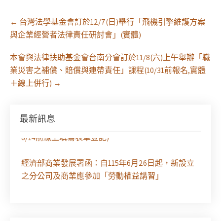
Post
←
台灣法學基金會訂於12/7(日)舉行「飛機引擎維護方案
navigation
與企業經營者法律責任研討會」(實體)
本會與法律扶助基金會台南分會訂於11/8(六)上午舉辦「職
業災害之補償、賠償與連帶責任」課程(10/31前報名,實體
＋線上併行)
→
最新訊息
徵求參與115年教師法律諮詢補助計畫人才庫(請於
8/14前線上填寫表單登記)
經濟部商業發展署函：自115年6月26日起，新設立
之分公司及商業應參加「勞動權益講習」
臺灣新北地方法院115年第2次約聘辯護人公開甄選
簡章及報名表件【採通訊報名,115年9月11日止(以郵