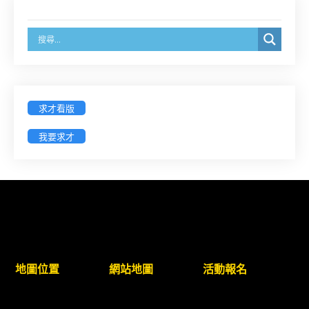
戳為憑)】
徵詢有意願擔任臺南市115年度國民中小學法治教育
入校扎根計畫講師之會員(8/14前線上表單登記)
新竹律師公會8/21(五)舉辦「AI職場應用」進修課程
求才看版
（8/17截止報名，額滿提前截止，實體＋線上同
步）
我要求才
臺南高分院8/28(五)下午舉辦「家庭關係中的正當防
衛」課程(8/12前向本會報名,實體)
8/22~23「平反再導航:2026台灣冤平反協會年度論
壇｣
地圖位置
網站地圖
活動報名
【重要公告】115年職場霸凌調查專業人才(律師)培
訓課程（雲嘉南場）錄取通知已發送