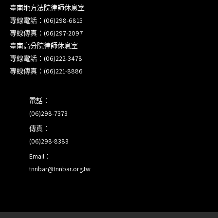
臺南地方法院律師休息室
本會訂於115年8月15日(六)上午舉辦「使用AI如何幫
專線電話：(06)298-6815
助整理資訊?談法律工作中的應用與風險」課程(8/7
專線傳真：(06)297-2097
前報名，實體+線上併行)
臺南高分院律師休息室
專線電話：(06)222-3478
徵詢有意願擔任程序監理人之會員(115/8/14截止)
專線傳真：(06)221-8886
電話：
(06)298-7373
傳真：
(06)298-8383
Email：
tnnbar@tnnbar.org.tw