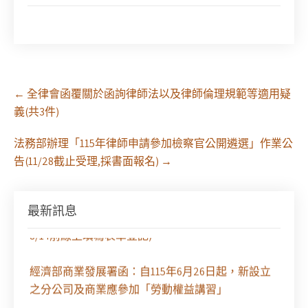
Post
←
全律會函覆關於函詢律師法以及律師倫理規範等適用疑
navigation
義(共3件)
法務部辦理「115年律師申請參加檢察官公開遴選」作業公
告(11/28截止受理,採書面報名)
→
最新訊息
徵求參與115年教師法律諮詢補助計畫人才庫(請於
8/14前線上填寫表單登記)
經濟部商業發展署函：自115年6月26日起，新設立
之分公司及商業應參加「勞動權益講習」