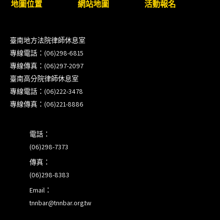
地圖位置
網站地圖
活動報名
【重要公告】115年職場霸凌調查專業人才(律師)培
訓課程（雲嘉南場）錄取通知已發送
臺南地方法院律師休息室
本會訂於115年8月15日(六)上午舉辦「使用AI如何幫
專線電話：(06)298-6815
助整理資訊?談法律工作中的應用與風險」課程(8/7
專線傳真：(06)297-2097
前報名，實體+線上併行)
臺南高分院律師休息室
專線電話：(06)222-3478
徵詢有意願擔任程序監理人之會員(115/8/14截止)
專線傳真：(06)221-8886
電話：
(06)298-7373
傳真：
(06)298-8383
Email：
tnnbar@tnnbar.org.tw