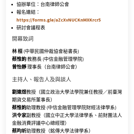
協辦單位：台南律師公會
報名連結：
https://forms.gle/aZcXvNUCKnMXKrcr5
研討會議程表
開幕致詞
林 桓
(中華民國仲裁協會秘書長)
蔡惟鈞
教務長 (中信金融管理學院)
曾怡靜
理事長（台南律師公會）
主持人、報告人及與談人
劉連煜
教授（國立政治大學法學院兼任教授／前臺灣
期貨交易所董事長）
蔡惟鈞
助理教授 (中信金融管理學院財經法律學系)
洪令家
副教授（國立中正大學法律學系、前財團法人
金融消費評議中心總經理）
蔡昀昕
助理教授（銘傳大學法律學系）