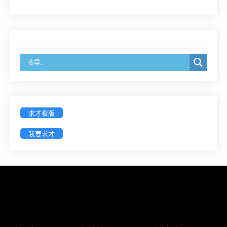
臺灣新北地方法院115年第2次約聘辯護人公開甄選
簡章及報名表件【採通訊報名,115年9月11日止(以郵
戳為憑)】
徵詢有意願擔任臺南市115年度國民中小學法治教育
入校扎根計畫講師之會員(8/14前線上表單登記)
新竹律師公會8/21(五)舉辦「AI職場應用」進修課程
求才看版
（8/17截止報名，額滿提前截止，實體＋線上同
步）
我要求才
臺南高分院8/28(五)下午舉辦「家庭關係中的正當防
衛」課程(8/12前向本會報名,實體)
8/22~23「平反再導航:2026台灣冤平反協會年度論
壇｣