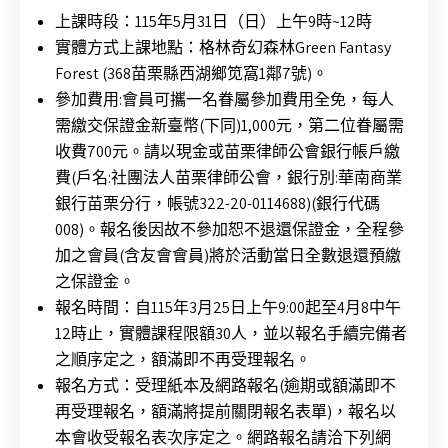
上課時段：115年5月31日（日）上午9時~12時
實體方式上課地點：格林奇幻森林Green Fantasy
Forest (368苗栗縣西湖鄉笕窩1鄰7號)。
參加費用:會員可攜一名眷屬參加費用全免，
每人
需繳交保證金新臺幣(下同)1,000元，
第二位眷屬需
收費700元。請以現金或苗栗律師公會銀行帳戶繳
費(戶名:
社團法人苗栗律師公會，銀行別:華南商業
銀行苗栗分行，
帳號322-20-0114688)(銀行代碼
008)。
報名後因故不參加恕不退還保證金，全程參
加之會員(含友會會員)
將於活動當日全數退還預繳
之保證金。
報名時間：自115年3月25日上午9:
00起至4月8中午
12時止，實體課程限額30人，
並以報名手續完備者
之順序定之，額滿即不再受理報名。
報名方式：受理紙本及網路報名(逾期或額滿即不
再受理報名，
額滿將提前關閉報名表單)，報名以
本會收受報名表次序定之。
網路報名請洽下列網