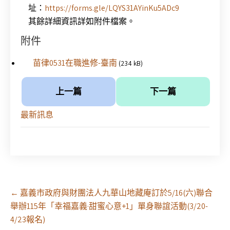
址：
https://forms.gle/
LQYS31AYinKu5ADc9
其餘詳細資訊詳如附件檔案。
附件
苗律0531在職進修-臺南
(234 kB)
上一篇
下一篇
最新訊息
Post
←
嘉義市政府與財團法人九華山地藏庵訂於5/16(六)聯合
navigation
舉辦115年「幸福嘉義·甜蜜心意+1」單身聯誼活動(3/20-
4/23報名)