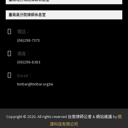
訓課程（雲嘉南場）錄取通知已發送
臺南高分院律師休息室
本會訂於115年8月15日(六)上午舉辦「使用AI如何幫
助整理資訊?談法律工作中的應用與風險」課程(8/7
電話：
前報名，實體+線上併行)
(06)298-7373
傳真：
(06)298-8383
Email：
tnnbar@tnnbar.org.tw
Copyright © 2020. All rights reserved 台南律師公會 & 網站維護 by
酷
康科技有限公司