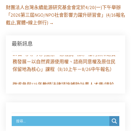
財團法人台灣永續能源研究基金會定於4/20(一)下午舉辦
「2026第三屆NGO/NPO社會影響力躍升研習會」(4/16報名
截止,實體+線上併行)
→
最新訊息
【課程報名】全律會與台北律師公會等單位定於8月
29日（六）共同主辦「原住民（族）權利保障之實
務發展－以自然資源使用權、諮商同意權及原住民
保留地為核心」課程（8/10上午－8/26中午報名）
徵求參與115年教師法律諮詢補助計畫人才庫(請於
8/14前線上填寫表單登記)
經濟部商業發展署函：自115年6月26日起，新設立
之分公司及商業應參加「勞動權益講習」
臺灣新北地方法院115年第2次約聘辯護人公開甄選