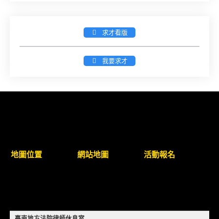
簡章及報名表件【採通訊報名,115年9月11日止(以郵
戳為憑)】
求才看版
徵詢有意願擔任臺南市115年度國民中小學法治教育
入校扎根計畫講師之會員(8/14前線上表單登記)
我要求才
新竹律師公會8/21(五)舉辦「AI職場應用」進修課程
（8/17截止報名，額滿提前截止，實體＋線上同
步）
臺南高分院8/28(五)下午舉辦「家庭關係中的正當防
衛」課程(8/12前向本會報名,實體)
地圖位置
網站地圖
活動報名
8/22~23「平反再導航:2026台灣冤平反協會年度論
壇｣
【重要公告】115年職場霸凌調查專業人才(律師)培
臺南地方法院律師休息室