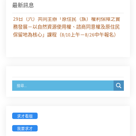
最新訊息
【課程報名】全律會與台北律師公會等單位定於8月
29日（六）共同主辦「原住民（族）權利保障之實
務發展－以自然資源使用權、諮商同意權及原住民
保留地為核心」課程（8/10上午－8/26中午報名）
徵求參與115年教師法律諮詢補助計畫人才庫(請於
8/14前線上填寫表單登記)
經濟部商業發展署函：自115年6月26日起，新設立
之分公司及商業應參加「勞動權益講習」
臺灣新北地方法院115年第2次約聘辯護人公開甄選
簡章及報名表件【採通訊報名,115年9月11日止(以郵
戳為憑)】
求才看版
徵詢有意願擔任臺南市115年度國民中小學法治教育
我要求才