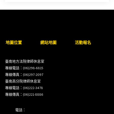
入校扎根計畫講師之會員(8/14前線上表單登記)
新竹律師公會8/21(五)舉辦「AI職場應用」進修課程
（8/17截止報名，額滿提前截止，實體＋線上同
步）
臺南高分院8/28(五)下午舉辦「家庭關係中的正當防
地圖位置
網站地圖
活動報名
衛」課程(8/12前向本會報名,實體)
8/22~23「平反再導航:2026台灣冤平反協會年度論
臺南地方法院律師休息室
壇｣
專線電話：(06)298-6815
專線傳真：(06)297-2097
【重要公告】115年職場霸凌調查專業人才(律師)培
臺南高分院律師休息室
訓課程（雲嘉南場）錄取通知已發送
專線電話：(06)222-3478
專線傳真：(06)221-8886
本會訂於115年8月15日(六)上午舉辦「使用AI如何幫
助整理資訊?談法律工作中的應用與風險」課程(8/7
電話：
前報名，實體+線上併行)