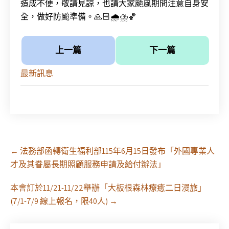
造成不便，敬請見諒，也請大家颱風期間注意自身安
全，做好防颱準備。🙏🏻🌧️⛈️🏀
上一篇
下一篇
最新訊息
Post
←
法務部函轉衛生福利部115年6月15日發布「外國專業人
navigation
才及其眷屬長期照顧服務申請及給付辦法」
本會訂於11/21-11/22舉辦「大板根森林療癒二日漫旅」
(7/1-7/9 線上報名，限40人)
→