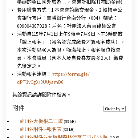
舉辦的釜山國外旅遊…，會累計扣除其補助金額)
費用繳費方式：1.本會會館繳交現金。2.
轉帳至公
會銀行帳戶：臺灣銀行台南分行（004）帳號：
009004387028；戶名：社團法人台南律師公會
活動自115年7月1日上午9時至7月9日下午5時開放
「
線上報名」（報名並完成繳費才算報名成功），
本次活動以40人為限，額滿截止。報名順位按會
員、本會職員（
含本人及自費眷友最多2人）繳費
先後定之。
活動報名連結：
https://forms.gle/
qPT3vCgXr3UUyamD6
其餘資訊請詳閱附件檔案。
附件
函149-大板根二日遊
(99 kB)
函149-附件1-報名表
(33 kB)
函149-附件2-大板根森林漫旅二日-TNN順
(2 MB)