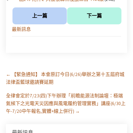
上一篇
下一篇
最新訊息
Post
←
【緊急通知】 本會原訂今日(6/26)舉辦之第十五屆府城
navigation
法律盃籃球邀請賽延期
全律會定於7/23(四)下午辦理「前瞻能源法制論壇：極端
氣候下之光電天災因應與風電履約管理實務」講座(6/30上
午-7/20中午報名,實體+線上併行)
→
最新訊息