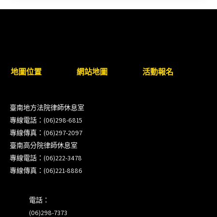
新竹律師公會8/21(五)舉辦「AI職場應用」進修課程
（8/17截止報名，額滿提前截止，實體＋線上同
步）
臺南高分院8/28(五)下午舉辦「家庭關係中的正當防
地圖位置
網站地圖
活動報名
衛」課程(8/12前向本會報名,實體)
8/22~23「平反再導航:2026台灣冤平反協會年度論
臺南地方法院律師休息室
壇｣
專線電話：(06)298-6815
專線傳真：(06)297-2097
【重要公告】115年職場霸凌調查專業人才(律師)培
臺南高分院律師休息室
訓課程（雲嘉南場）錄取通知已發送
專線電話：(06)222-3478
專線傳真：(06)221-8886
本會訂於115年8月15日(六)上午舉辦「使用AI如何幫
助整理資訊?談法律工作中的應用與風險」課程(8/7
電話：
前報名，實體+線上併行)
(06)298-7373