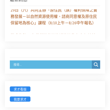
【課程報名】全律會與台北律師公會等單位定於8月
29日（六）共同主辦「原住民（族）權利保障之實
務發展－以自然資源使用權、諮商同意權及原住民
保留地為核心」課程（8/10上午－8/26中午報名）
徵求參與115年教師法律諮詢補助計畫人才庫(請於
8/14前線上填寫表單登記)
經濟部商業發展署函：自115年6月26日起，新設立
之分公司及商業應參加「勞動權益講習」
臺灣新北地方法院115年第2次約聘辯護人公開甄選
簡章及報名表件【採通訊報名,115年9月11日止(以郵
戳為憑)】
求才看版
徵詢有意願擔任臺南市115年度國民中小學法治教育
我要求才
入校扎根計畫講師之會員(8/14前線上表單登記)