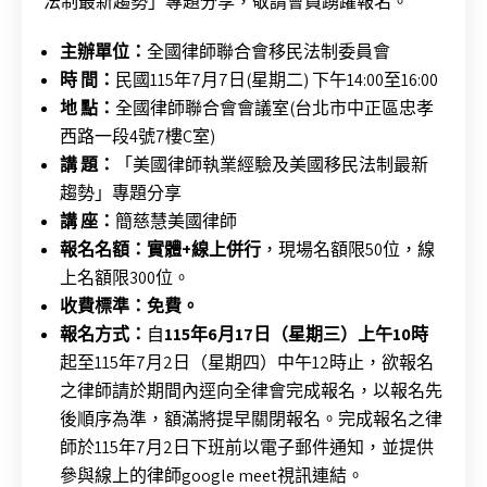
法制最新趨勢」專題分享，敬請會員踴躍報名。
主辦單位：
全國律師聯合會移民法制委員會
時 間：
民國115年7月7日(星期二) 下午14:00至16:00
地 點：
全國律師聯合會會議室(台北市中正區忠孝
西路一段4號7樓C室)
講 題：
「美國律師執業經驗及美國移民法制最新
趨勢」專題分享
講 座：
簡慈慧美國律師
報名名額：實體+線上併行
，現場名額限50位，線
上名額限300位。
收費標準：免費。
報名方式：
自
115年6月17日（星期三）上午10時
起至115年7月2日（星期四）中午12時止，欲報名
之律師請於期間內逕向全律會完成報名，以報名先
後順序為準，額滿將提早關閉報名。完成報名之律
師於115年7月2日下班前以電子郵件通知，並提供
參與線上的律師google meet視訊連結。