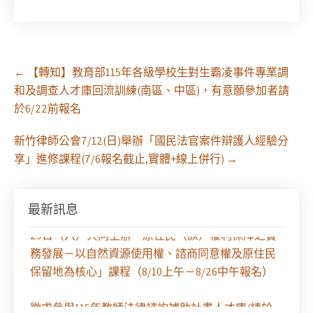
Post
←
【轉知】教育部115年各級學校生對生霸凌事件專業調
navigation
和及調查人才庫回流訓練(南區、中區)，有意願參加者請
於6/22前報名
新竹律師公會7/12(日)舉辦「國民法官案件辯護人經驗分
享」進修課程(7/6報名截止,實體+線上併行)
→
最新訊息
【課程報名】全律會與台北律師公會等單位定於8月
29日（六）共同主辦「原住民（族）權利保障之實
務發展－以自然資源使用權、諮商同意權及原住民
保留地為核心」課程（8/10上午－8/26中午報名）
徵求參與115年教師法律諮詢補助計畫人才庫(請於