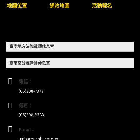
衛」課程(8/12前向本會報名,實體)
地圖位置
網站地圖
活動報名
8/22~23「平反再導航:2026台灣冤平反協會年度論
壇｣
【重要公告】115年職場霸凌調查專業人才(律師)培
臺南地方法院律師休息室
訓課程（雲嘉南場）錄取通知已發送
臺南高分院律師休息室
本會訂於115年8月15日(六)上午舉辦「使用AI如何幫
助整理資訊?談法律工作中的應用與風險」課程(8/7
電話：
前報名，實體+線上併行)
(06)298-7373
傳真：
(06)298-8383
Email：
tnnbar@tnnbar.org.tw