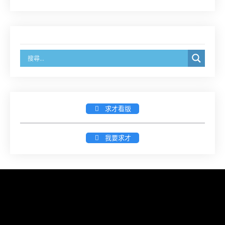
8/14前線上填寫表單登記)
經濟部商業發展署函：自115年6月26日起，新設立
之分公司及商業應參加「勞動權益講習」
臺灣新北地方法院115年第2次約聘辯護人公開甄選
簡章及報名表件【採通訊報名,115年9月11日止(以郵
戳為憑)】
求才看版
徵詢有意願擔任臺南市115年度國民中小學法治教育
我要求才
入校扎根計畫講師之會員(8/14前線上表單登記)
新竹律師公會8/21(五)舉辦「AI職場應用」進修課程
（8/17截止報名，額滿提前截止，實體＋線上同
步）
臺南高分院8/28(五)下午舉辦「家庭關係中的正當防