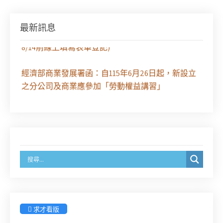
最新訊息
徵求參與115年教師法律諮詢補助計畫人才庫(請於
8/14前線上填寫表單登記)
經濟部商業發展署函：自115年6月26日起，新設立
之分公司及商業應參加「勞動權益講習」
臺灣新北地方法院115年第2次約聘辯護人公開甄選
簡章及報名表件【採通訊報名,115年9月11日止(以郵
戳為憑)】
徵詢有意願擔任臺南市115年度國民中小學法治教育
入校扎根計畫講師之會員(8/14前線上表單登記)
新竹律師公會8/21(五)舉辦「AI職場應用」進修課程
求才看版
（8/17截止報名，額滿提前截止，實體＋線上同