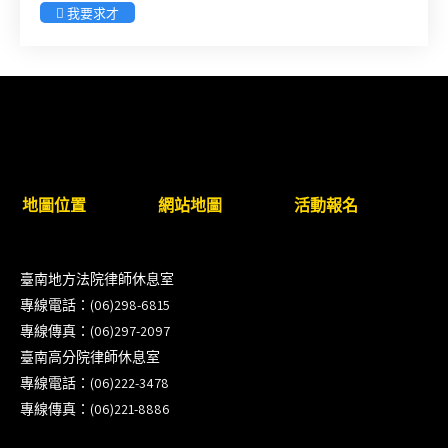
步）
我要求才
臺南高分院8/28(五)下午舉辦「家庭關係中的正當防
衛」課程(8/12前向本會報名,實體)
8/22~23「平反再導航:2026台灣冤平反協會年度論
壇｣
地圖位置
網站地圖
活動報名
【重要公告】115年職場霸凌調查專業人才(律師)培
訓課程（雲嘉南場）錄取通知已發送
臺南地方法院律師休息室
本會訂於115年8月15日(六)上午舉辦「使用AI如何幫
專線電話：(06)298-6815
助整理資訊?談法律工作中的應用與風險」課程(8/7
專線傳真：(06)297-2097
前報名，實體+線上併行)
臺南高分院律師休息室
專線電話：(06)222-3478
徵詢有意願擔任程序監理人之會員(115/8/14截止)
專線傳真：(06)221-8886