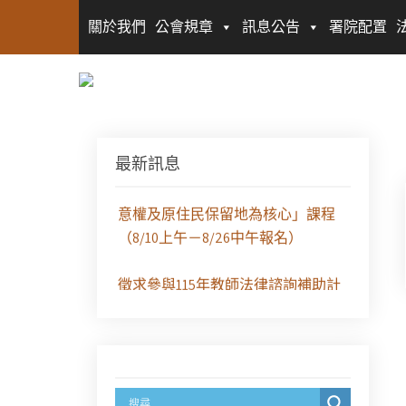
關於我們
公會規章
訊息公告
署院配置
【課程報名】全律會與台北律師公
會等單位定於8月29日（六）共同主
最新訊息
辦「原住民（族）權利保障之實務
發展－以自然資源使用權、諮商同
意權及原住民保留地為核心」課程
（8/10上午－8/26中午報名）
徵求參與115年教師法律諮詢補助計
畫人才庫(請於8/14前線上填寫表單
登記)
經濟部商業發展署函：自115年6月
26日起，新設立之分公司及商業應