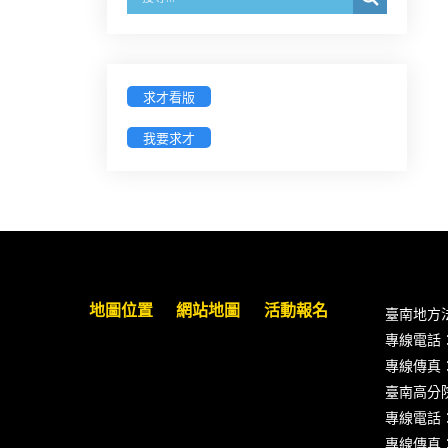
參加「勞動權益講習」
臺灣新北地方法院115年第2次約聘
辯護人公開甄選簡章及報名表件
求才看版
【採通訊報名,115年9月11日止(以郵
我要求才
戳為憑)】
徵詢有意願擔任臺南市115年度國民
中小學法治教育入校扎根計畫講師
之會員(8/14前線上表單登記)
新竹律師公會8/21(五)舉辦「AI職場
地圖位置
網站地圖
活動報名
臺南地方
應用」進修課程（8/17截止報名，額
專線電話：(0
滿提前截止，實體＋線上同步）
專線傳真：(0
臺南高分
臺南高分院8/28(五)下午舉辦「家庭
專線電話：(0
關係中的正當防衛」課程(8/12前向
專線傳真：(0