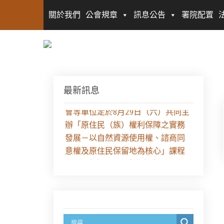
關於我們
公會規章
訊息公告
署院配置
最新訊息
【課程報名】全律會與台北律師公
會等單位定於8月29日（六）共同主
辦「原住民（族）權利保障之實務
發展－以自然資源使用權、諮商同
意權及原住民保留地為核心」課程
（8/10上午－8/26中午報名）
徵求參與115年教師法律諮詢補助計
畫人才庫(請於8/14前線上填寫表單
登記)