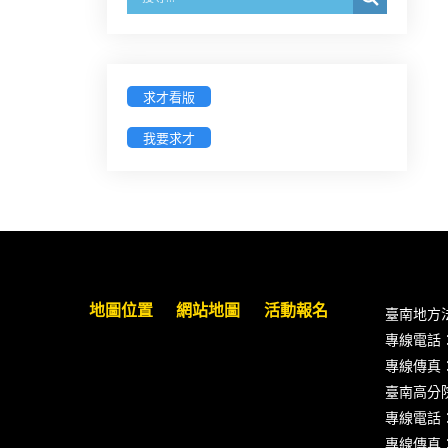
經濟部商業發展署函：自115年6月
26日起，新設立之分公司及商業應
參加「勞動權益講習」
求才看版
臺灣新北地方法院115年第2次約聘
我要求才
辯護人公開甄選簡章及報名表件
【採通訊報名,115年9月11日止(以郵
戳為憑)】
徵詢有意願擔任臺南市115年度國民
中小學法治教育入校扎根計畫講師
地圖位置
網站地圖
活動報名
臺南地方
之會員(8/14前線上表單登記)
專線電話：(0
專線傳真：(0
新竹律師公會8/21(五)舉辦「AI職場
臺南高分
應用」進修課程（8/17截止報名，額
專線電話：(0
滿提前截止，實體＋線上同步）
專線傳真：(0