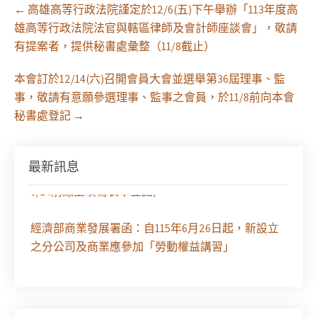
Post
←
高雄高等行政法院謹定於12/6(五)下午舉辦「113年度高
navigation
雄高等行政法院法官與轄區律師及會計師座談會」，敬請
有提案者，提供秘書處彙整（11/8截止）
本會訂於12/14(六)召開會員大會並選舉第36屆理事、監
事，敬請有意願參選理事、監事之會員，於11/8前向本會
秘書處登記
→
最新訊息
徵求參與115年教師法律諮詢補助計畫人才庫(請於
8/14前線上填寫表單登記)
經濟部商業發展署函：自115年6月26日起，新設立
之分公司及商業應參加「勞動權益講習」
臺灣新北地方法院115年第2次約聘辯護人公開甄選
簡章及報名表件【採通訊報名,115年9月11日止(以郵