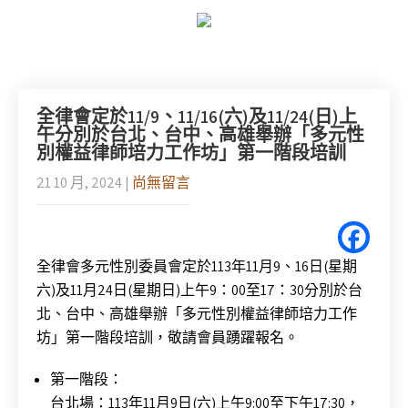
全律會定於11/9、11/16(六)及11/24(日)上
午分別於台北、台中、高雄舉辦「多元性
別權益律師培力工作坊」第一階段培訓
21 10 月, 2024
|
尚無留言
全律會多元性別委員會定於
113
年
11
月
9
、
16
日
(
星期
六
)
及
11
月
24
日
(
星期日
)
上午
9
：
00
至
17
：
30
分別於台
北、台中、高雄舉辦「多元性別權益律師培力工作
坊」第一階段培訓，敬請會員踴躍報名。
第一階段：
台北場：113年11月9日(六)上午9:00至下午17:30，