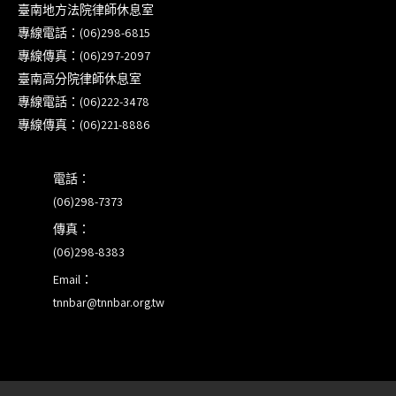
臺南地方法院律師休息室
本會訂於115年8月15日(六)上午舉辦「使用AI如何幫
專線電話：(06)298-6815
助整理資訊?談法律工作中的應用與風險」課程(8/7
專線傳真：(06)297-2097
前報名，實體+線上併行)
臺南高分院律師休息室
專線電話：(06)222-3478
徵詢有意願擔任程序監理人之會員(115/8/14截止)
專線傳真：(06)221-8886
電話：
(06)298-7373
傳真：
(06)298-8383
Email：
tnnbar@tnnbar.org.tw