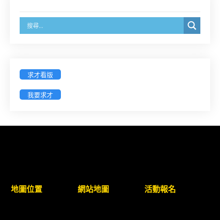
戳為憑)】
徵詢有意願擔任臺南市115年度國民中小學法治教育
入校扎根計畫講師之會員(8/14前線上表單登記)
新竹律師公會8/21(五)舉辦「AI職場應用」進修課程
求才看版
（8/17截止報名，額滿提前截止，實體＋線上同
步）
我要求才
臺南高分院8/28(五)下午舉辦「家庭關係中的正當防
衛」課程(8/12前向本會報名,實體)
8/22~23「平反再導航:2026台灣冤平反協會年度論
壇｣
地圖位置
網站地圖
活動報名
【重要公告】115年職場霸凌調查專業人才(律師)培
訓課程（雲嘉南場）錄取通知已發送