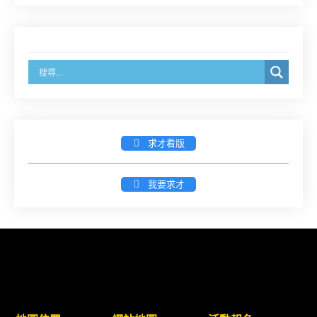
8/14前線上填寫表單登記)
經濟部商業發展署函：自115年6月26日起，新設立
之分公司及商業應參加「勞動權益講習」
臺灣新北地方法院115年第2次約聘辯護人公開甄選
簡章及報名表件【採通訊報名,115年9月11日止(以郵
戳為憑)】
求才看版
徵詢有意願擔任臺南市115年度國民中小學法治教育
我要求才
入校扎根計畫講師之會員(8/14前線上表單登記)
新竹律師公會8/21(五)舉辦「AI職場應用」進修課程
（8/17截止報名，額滿提前截止，實體＋線上同
步）
臺南高分院8/28(五)下午舉辦「家庭關係中的正當防
衛」課程(8/12前向本會報名,實體)