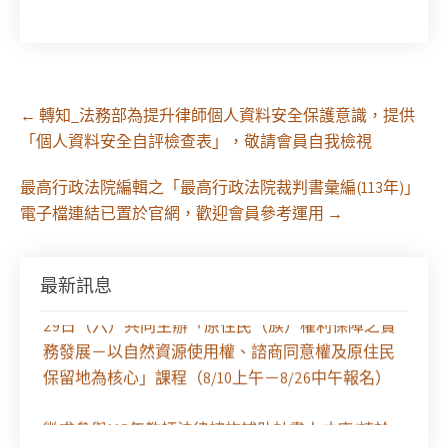
Post
←
轉知_法務部為提升律師個人資料安全保護意識，提供
navigation
「個人資料安全自評檢查表」，敬請會員自我檢視
最高行政法院編輯之「最高行政法院裁判書彙編(113年)」
電子檔連結已置於官網，歡迎會員參考運用
→
最新訊息
【課程報名】全律會與台北律師公會等單位定於8月
29日（六）共同主辦「原住民（族）權利保障之實
務發展－以自然資源使用權、諮商同意權及原住民
保留地為核心」課程（8/10上午－8/26中午報名）
徵求參與115年教師法律諮詢補助計畫人才庫(請於