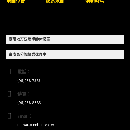
地圖位置
網站地圖
活動報名
8/22~23「平反再導航:2026台灣冤平反協會年度論
壇｣
【重要公告】115年職場霸凌調查專業人才(律師)培
臺南地方法院律師休息室
訓課程（雲嘉南場）錄取通知已發送
臺南高分院律師休息室
本會訂於115年8月15日(六)上午舉辦「使用AI如何幫
助整理資訊?談法律工作中的應用與風險」課程(8/7
電話：
前報名，實體+線上併行)
(06)298-7373
傳真：
(06)298-8383
Email：
tnnbar@tnnbar.org.tw