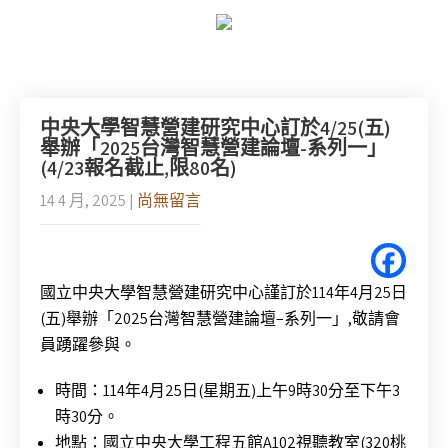
中央大學智慧營建研究中心訂於4/25(五)
舉辦「2025台灣智慧營建論壇-系列一」
(4/23報名截止,限80名)
14 4 月, 2025
|
尚無留言
國立中央大學智慧營建研究中心謹訂於
114
年
4
月
25
日
(
五
)
舉辦「
2025
台灣智慧營建論壇
–
系列一」
,
敬請會
員踴躍參與。
時間：114年4月25日(星期五)上午9時30分至下午3
時30分。
地點：國立中央大學工程五館A102視聽教室(320桃