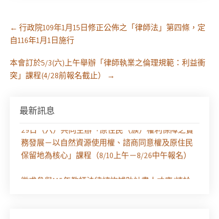
Post
←
行政院109年1月15日修正公佈之「律師法」第四條，定
navigation
自116年1月1日施行
本會訂於5/3(六)上午舉辦「律師執業之倫理規範：利益衝
突」課程(4/28前報名截止）
→
最新訊息
【課程報名】全律會與台北律師公會等單位定於8月
29日（六）共同主辦「原住民（族）權利保障之實
務發展－以自然資源使用權、諮商同意權及原住民
保留地為核心」課程（8/10上午－8/26中午報名）
徵求參與115年教師法律諮詢補助計畫人才庫(請於
8/14前線上填寫表單登記)
經濟部商業發展署函：自115年6月26日起，新設立