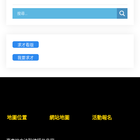
之分公司及商業應參加「勞動權益講習」
臺灣新北地方法院115年第2次約聘辯護人公開甄選
簡章及報名表件【採通訊報名,115年9月11日止(以郵
戳為憑)】
求才看版
徵詢有意願擔任臺南市115年度國民中小學法治教育
我要求才
入校扎根計畫講師之會員(8/14前線上表單登記)
新竹律師公會8/21(五)舉辦「AI職場應用」進修課程
（8/17截止報名，額滿提前截止，實體＋線上同
步）
臺南高分院8/28(五)下午舉辦「家庭關係中的正當防
地圖位置
網站地圖
活動報名
衛」課程(8/12前向本會報名,實體)
8/22~23「平反再導航:2026台灣冤平反協會年度論