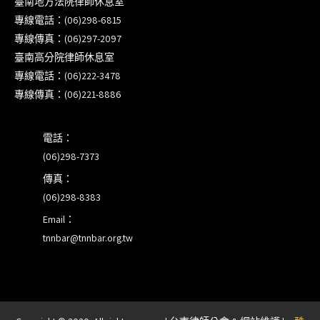
臺南地方法院律師休息室
壇｣
專線電話：(06)298-6815
專線傳真：(06)297-2097
【重要公告】115年職場霸凌調查專業人才(律師)培
臺南高分院律師休息室
訓課程（雲嘉南場）錄取通知已發送
專線電話：(06)222-3478
專線傳真：(06)221-8886
本會訂於115年8月15日(六)上午舉辦「使用AI如何幫
助整理資訊?談法律工作中的應用與風險」課程(8/7
電話：
前報名，實體+線上併行)
(06)298-7373
傳真：
(06)298-8383
Email：
tnnbar@tnnbar.org.tw