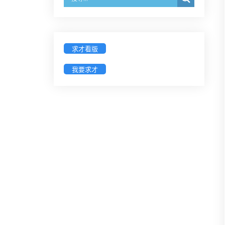
【採通訊報名,115年9月11日止(以郵
戳為憑)】
徵詢有意願擔任臺南市115年度國民
求才看版
中小學法治教育入校扎根計畫講師
之會員(8/14前線上表單登記)
我要求才
新竹律師公會8/21(五)舉辦「AI職場
應用」進修課程（8/17截止報名，額
滿提前截止，實體＋線上同步）
臺南高分院8/28(五)下午舉辦「家庭
關係中的正當防衛」課程(8/12前向
本會報名,實體)
8/22~23「平反再導航:2026台灣冤平
反協會年度論壇｣