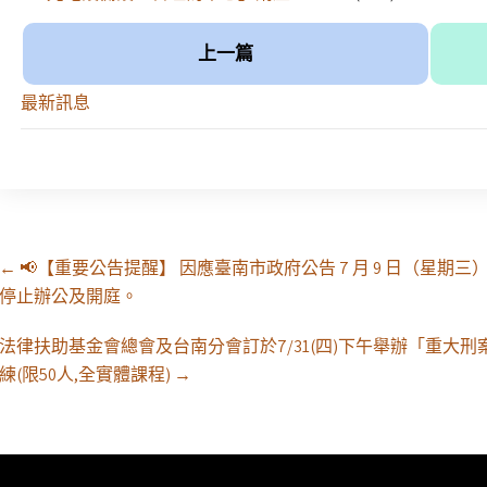
上一篇
最新訊息
Post
←
📢【重要公告提醒】 因應臺南市政府公告 7 月 9 日（星期
navigation
停止辦公及開庭。
法律扶助基金會總會及台南分會訂於7/31(四)下午舉辦「重大
練(限50人,全實體課程)
→