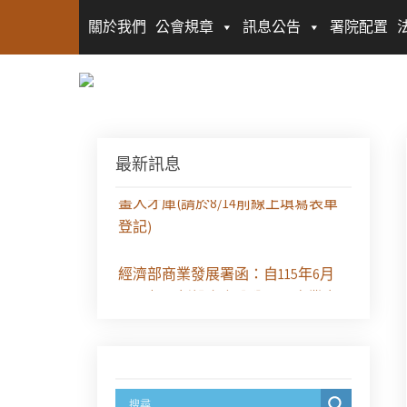
關於我們
公會規章
訊息公告
署院配置
最新訊息
徵求參與115年教師法律諮詢補助計
畫人才庫(請於8/14前線上填寫表單
登記)
經濟部商業發展署函：自115年6月
26日起，新設立之分公司及商業應
參加「勞動權益講習」
臺灣新北地方法院115年第2次約聘
辯護人公開甄選簡章及報名表件