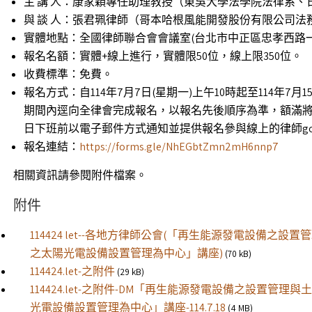
主 講 人：康家穎專任助理教授（東吳大學法學院法律系、
與 談 人：張君珮律師（哥本哈根風能開發股份有限公司法
實體地點：全國律師聯合會會議室(台北市中正區忠孝西路一段
報名名額：實體+線上進行，實體限50位，線上限350位。
收費標準：免費。
報名方式：自114年7月7日(星期一)上午10時起至114年
期間內逕向全律會完成報名，以報名先後順序為準，額滿將
日下班前以電子郵件方式通知並提供報名參與線上的律師goog
報名連結：
https://forms.gle/NhEGbtZmn2mH6nnp7
相關資訊請參閱附件檔案。
附件
114424 let--各地方律師公會(「再生能源發電設備之
之太陽光電設備設置管理為中心」講座)
(70 kB)
114424.let-之附件
(29 kB)
114424.let-之附件-DM「再生能源發電設備之設置管
光電設備設置管理為中心」講座-114.7.18
(4 MB)