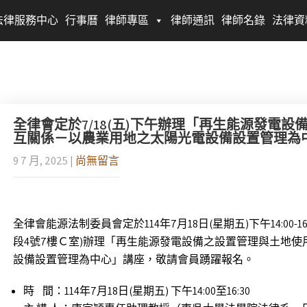
法律服務中心
行事曆
律師專區
律師通訊
律師名錄
法律資
全律會定於7/18(五)下午辦理「再生能源發電
互關係－以農業用地之太陽光電設備設置管理為中心
9 7 月, 2025
|
尚無留言
全律會能源法制委員會定於
114
年
7
月
18
日
(
星期五
)
下午
14:00-1
段
4
號
7
樓Ｃ室
)
辦理「再生能源發電設備之設置管理與土地使
設備設置管理為中心」講座，敬請會員踴躍報名。
時 間：114年7月18日(星期五) 下午14:00至16:30