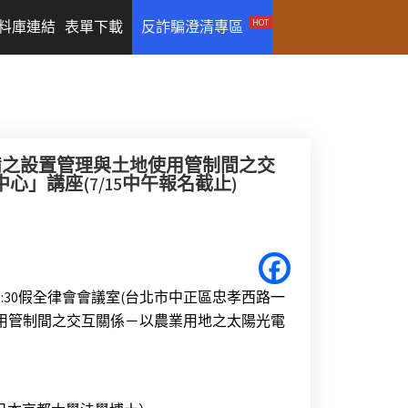
HOT
料庫連結
表單下載
反詐騙澄清專區
設備之設置管理與土地使用管制間之交
」講座(7/15中午報名截止)
6:30
假全律會會議室
(
台北市中正區忠孝西路一
用管制間之交互關係－以農業用地之太陽光電