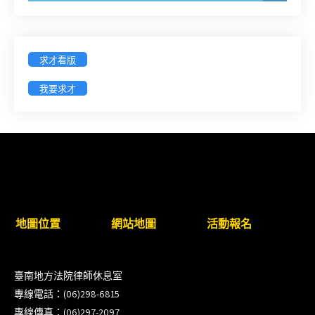
臺灣新北地方法院115年第2次約聘辯護人公開甄選
簡章及報名表件【採通訊報名,115年9月11日止(以郵
戳為憑)】
求才看版
徵詢有意願擔任臺南市115年度國民中小學法治教育
我要求才
入校扎根計畫講師之會員(8/14前線上表單登記)
新竹律師公會8/21(五)舉辦「AI職場應用」進修課程
（8/17截止報名，額滿提前截止，實體＋線上同
步）
臺南高分院8/28(五)下午舉辦「家庭關係中的正當防
地圖位置
網站地圖
活動報名
衛」課程(8/12前向本會報名,實體)
8/22~23「平反再導航:2026台灣冤平反協會年度論
臺南地方法院律師休息室
壇｣
專線電話：(06)298-6815
專線傳真：(06)297-2097