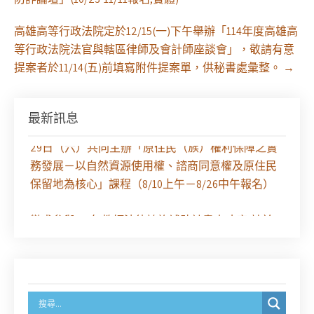
高雄高等行政法院定於12/15(一)下午舉辦「114年度高雄高
等行政法院法官與轄區律師及會計師座談會」，敬請有意
提案者於11/14(五)前填寫附件提案單，供秘書處彙整。
→
最新訊息
【課程報名】全律會與台北律師公會等單位定於8月
29日（六）共同主辦「原住民（族）權利保障之實
務發展－以自然資源使用權、諮商同意權及原住民
保留地為核心」課程（8/10上午－8/26中午報名）
徵求參與115年教師法律諮詢補助計畫人才庫(請於
8/14前線上填寫表單登記)
經濟部商業發展署函：自115年6月26日起，新設立
之分公司及商業應參加「勞動權益講習」