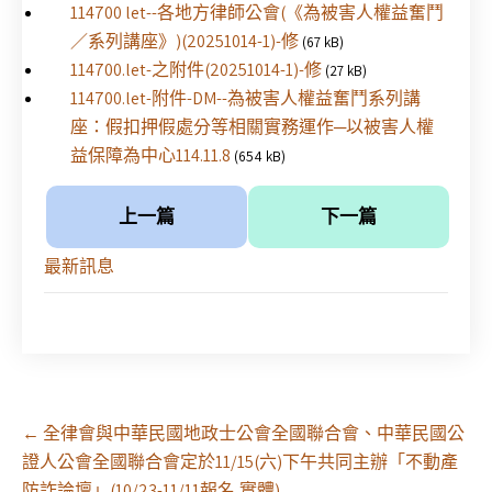
114700 let--各地方律師公會(《為被害人權益奮鬥
／系列講座》)(20251014-1)-修
(67 kB)
114700.let-之附件(20251014-1)-修
(27 kB)
114700.let-附件-DM--為被害人權益奮鬥系列講
座：假扣押假處分等相關實務運作─以被害人權
益保障為中心114.11.8
(654 kB)
上一篇
下一篇
最新訊息
Post
←
全律會與中華民國地政士公會全國聯合會、中華民國公
navigation
證人公會全國聯合會定於11/15(六)下午共同主辦「不動產
防詐論壇」(10/23-11/11報名,實體)