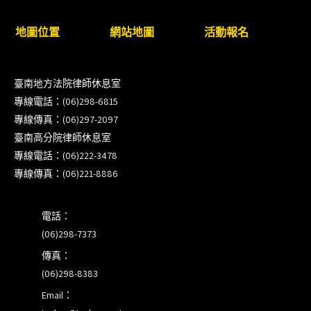
【重要公告】115年職場霸凌調查專業人才(律師)培
地圖位置
網站地圖
活動報名
訓課程（雲嘉南場）錄取通知已發送
本會訂於115年8月15日(六)上午舉辦「使用AI如何幫
臺南地方法院律師休息室
助整理資訊?談法律工作中的應用與風險」課程(8/7
專線電話：(06)298-6815
前報名，實體+線上併行)
專線傳真：(06)297-2097
臺南高分院律師休息室
徵詢有意願擔任程序監理人之會員(115/8/14截止)
專線電話：(06)222-3478
專線傳真：(06)221-8886
電話：
(06)298-7373
傳真：
(06)298-8383
Email：