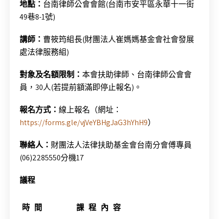
地點：
台南律師公會會館(台南市安平區永華十一街
49巷8-1號)
講師：
曹筱筠組長(財團法人崔媽媽基金會社會發展
處法律服務組)
對象及名額限制：
本會扶助律師、台南律師公會會
員，30人(若提前額滿即停止報名)。
報名方式：
線上報名（網址：
https://forms.gle/vjVeYBHgJaG3hYhH9
）
聯絡人：
財團法人法律扶助基金會台南分會傅專員
(06)2285550分機17
議程
時
間
課
程
內
容