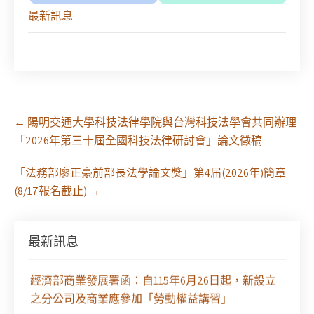
最新訊息
Post
←
陽明交通大學科技法律學院與台灣科技法學會共同辦理
navigation
「2026年第三十屆全國科技法律研討會」論文徵稿
「法務部廖正豪前部長法學論文獎」第4届(2026年)簡章
(8/17報名截止)
→
徵求參與115年教師法律諮詢補助計畫人才庫(請於
最新訊息
8/14前線上填寫表單登記)
經濟部商業發展署函：自115年6月26日起，新設立
之分公司及商業應參加「勞動權益講習」