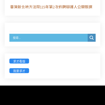
臺灣新北地方法院115年第2次約聘辯護人公開甄選
簡章及報名表件【採通訊報名,115年9月11日止(以郵
戳為憑)】
徵詢有意願擔任臺南市115年度國民中小學法治教育
入校扎根計畫講師之會員(8/14前線上表單登記)
新竹律師公會8/21(五)舉辦「AI職場應用」進修課程
（8/17截止報名，額滿提前截止，實體＋線上同
步）
求才看版
我要求才
臺南高分院8/28(五)下午舉辦「家庭關係中的正當防
衛」課程(8/12前向本會報名,實體)
8/22~23「平反再導航:2026台灣冤平反協會年度論
壇｣