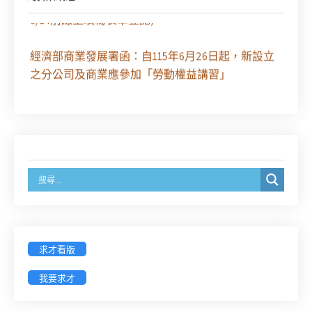
8/14前線上填寫表單登記)
經濟部商業發展署函：自115年6月26日起，新設立
之分公司及商業應參加「勞動權益講習」
臺灣新北地方法院115年第2次約聘辯護人公開甄選
簡章及報名表件【採通訊報名,115年9月11日止(以郵
戳為憑)】
徵詢有意願擔任臺南市115年度國民中小學法治教育
入校扎根計畫講師之會員(8/14前線上表單登記)
新竹律師公會8/21(五)舉辦「AI職場應用」進修課程
求才看版
（8/17截止報名，額滿提前截止，實體＋線上同
步）
我要求才
臺南高分院8/28(五)下午舉辦「家庭關係中的正當防