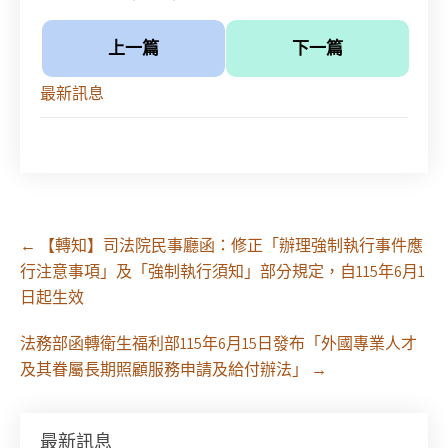
上一篇
下一篇
最新訊息
Post
←
【轉知】司法院民事廳函：修正「辦理強制執行事件應
navigation
行注意事項」及「強制執行須知」部分規定，自115年6月1
日起生效
法務部函轉衛生福利部115年6月15日發布「外國專業人才
及其眷屬長期照顧服務申請及給付辦法」
→
最新訊息
徵求參與115年教師法律諮詢補助計畫人才庫(請於