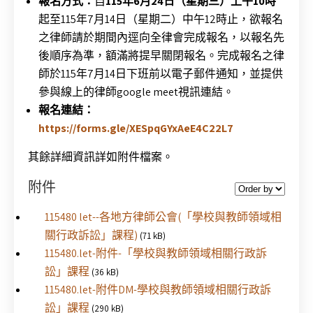
報名方式：
自
115年6月24日（星期三）上午10時
起至115年7月14日（星期二）中午12時止，欲報名
之律師請於期間內逕向全律會完成報名，以報名先
後順序為準，額滿將提早關閉報名。完成報名之律
師於115年7月14日下班前以電子郵件通知，並提供
參與線上的律師google meet視訊連結。
報名連結：
https://forms.gle/XESpqGYxAeE4C22L7
其餘詳細資訊詳如附件檔案。
附件
115480 let--各地方律師公會(「學校與教師領域相
關行政訴訟」課程)
(71 kB)
115480.let-附件-「學校與教師領域相關行政訴
訟」課程
(36 kB)
115480.let-附件DM-學校與教師領域相關行政訴
訟」課程
(290 kB)