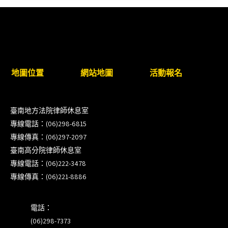
衛」課程(8/12前向本會報名,實體)
8/22~23「平反再導航:2026台灣冤平反協會年度論
壇｣
地圖位置
網站地圖
活動報名
【重要公告】115年職場霸凌調查專業人才(律師)培
訓課程（雲嘉南場）錄取通知已發送
臺南地方法院律師休息室
本會訂於115年8月15日(六)上午舉辦「使用AI如何幫
專線電話：(06)298-6815
助整理資訊?談法律工作中的應用與風險」課程(8/7
專線傳真：(06)297-2097
前報名，實體+線上併行)
臺南高分院律師休息室
專線電話：(06)222-3478
徵詢有意願擔任程序監理人之會員(115/8/14截止)
專線傳真：(06)221-8886
電話：
(06)298-7373