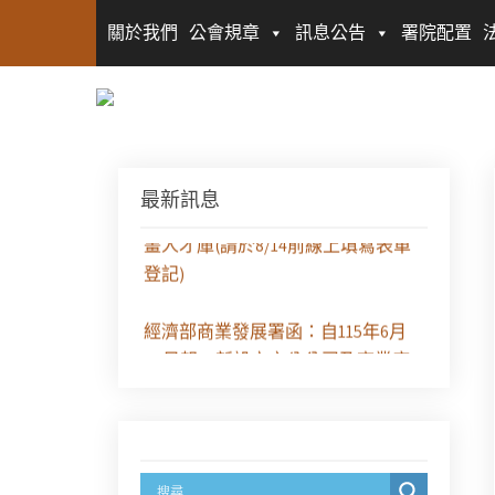
關於我們
公會規章
訊息公告
署院配置
最新訊息
徵求參與115年教師法律諮詢補助計
畫人才庫(請於8/14前線上填寫表單
登記)
經濟部商業發展署函：自115年6月
26日起，新設立之分公司及商業應
參加「勞動權益講習」
臺灣新北地方法院115年第2次約聘
辯護人公開甄選簡章及報名表件