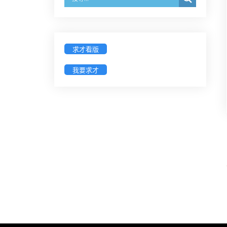
【採通訊報名,115年9月11日止(以郵
戳為憑)】
徵詢有意願擔任臺南市115年度國民
求才看版
中小學法治教育入校扎根計畫講師
之會員(8/14前線上表單登記)
我要求才
新竹律師公會8/21(五)舉辦「AI職場
應用」進修課程（8/17截止報名，額
滿提前截止，實體＋線上同步）
臺南高分院8/28(五)下午舉辦「家庭
關係中的正當防衛」課程(8/12前向
本會報名,實體)
8/22~23「平反再導航:2026台灣冤平
反協會年度論壇｣