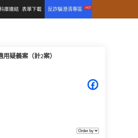
HOT
料庫連結
表單下載
反詐騙澄清專區
適用疑義案（計2案）