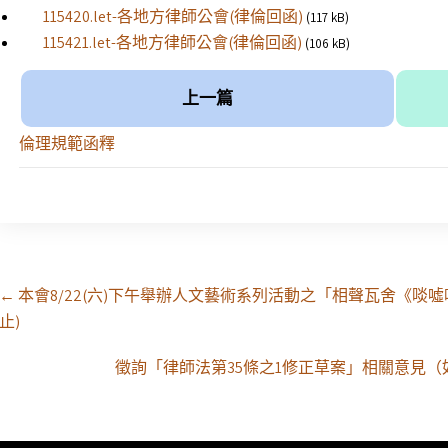
115420.let-各地方律師公會(律倫回函)
(117 kB)
115421.let-各地方律師公會(律倫回函)
(106 kB)
上一篇
倫理規範函釋
Post
←
本會8/22(六)下午舉辦人文藝術系列活動之「相聲瓦舍《啖噓呵
navigation
止)
徵詢「律師法第35條之1修正草案」相關意見（