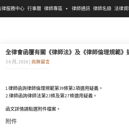
法律服務中心
行事曆
律師專區
律師通訊
律師名錄
法律資
全律會函覆有關《律師法》及《律師倫理規範》
3 6 月, 2026
|
尚無留言
1.律師函詢律師倫理規範第39條第2項適用疑義。
2.律師函詢律師法第23條及第27條適用疑義。
函文詳情請點選附件檔案。
附件