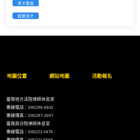
求才看版
徵詢有意願擔任臺南市115年度國民中小學法治教育
我要求才
入校扎根計畫講師之會員(8/14前線上表單登記)
新竹律師公會8/21(五)舉辦「AI職場應用」進修課程
（8/17截止報名，額滿提前截止，實體＋線上同
步）
臺南高分院8/28(五)下午舉辦「家庭關係中的正當防
地圖位置
網站地圖
活動報名
衛」課程(8/12前向本會報名,實體)
8/22~23「平反再導航:2026台灣冤平反協會年度論
臺南地方法院律師休息室
壇｣
專線電話：(06)298-6815
專線傳真：(06)297-2097
【重要公告】115年職場霸凌調查專業人才(律師)培
臺南高分院律師休息室
訓課程（雲嘉南場）錄取通知已發送
專線電話：(06)222-3478
專線傳真：(06)221-8886