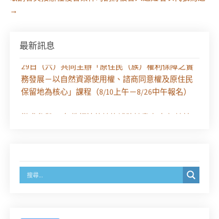
→
最新訊息
【課程報名】全律會與台北律師公會等單位定於8月
29日（六）共同主辦「原住民（族）權利保障之實
務發展－以自然資源使用權、諮商同意權及原住民
保留地為核心」課程（8/10上午－8/26中午報名）
徵求參與115年教師法律諮詢補助計畫人才庫(請於
8/14前線上填寫表單登記)
經濟部商業發展署函：自115年6月26日起，新設立
之分公司及商業應參加「勞動權益講習」
臺灣新北地方法院115年第2次約聘辯護人公開甄選
簡章及報名表件【採通訊報名,115年9月11日止(以郵
戳為憑)】