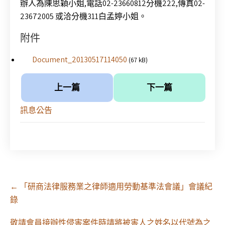
辦人為陳思穎小姐,電話02-23660812分機222,傳真02-
23672005 或洽分機311白孟婷小姐。
附件
Document_20130517114050
(67 kB)
上一篇
下一篇
訊息公告
Post
←
「研商法律服務業之律師適用勞動基準法會議」會議紀
navigation
錄
敬請會員接辦性侵害案件時請將被害人之姓名以代號為之