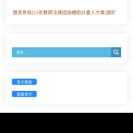
徵求參與115年教師法律諮詢補助計畫人才庫(請於
8/14前線上填寫表單登記)
經濟部商業發展署函：自115年6月26日起，新設立
之分公司及商業應參加「勞動權益講習」
臺灣新北地方法院115年第2次約聘辯護人公開甄選
簡章及報名表件【採通訊報名,115年9月11日止(以郵
戳為憑)】
求才看版
徵詢有意願擔任臺南市115年度國民中小學法治教育
我要求才
入校扎根計畫講師之會員(8/14前線上表單登記)
新竹律師公會8/21(五)舉辦「AI職場應用」進修課程
（8/17截止報名，額滿提前截止，實體＋線上同
步）