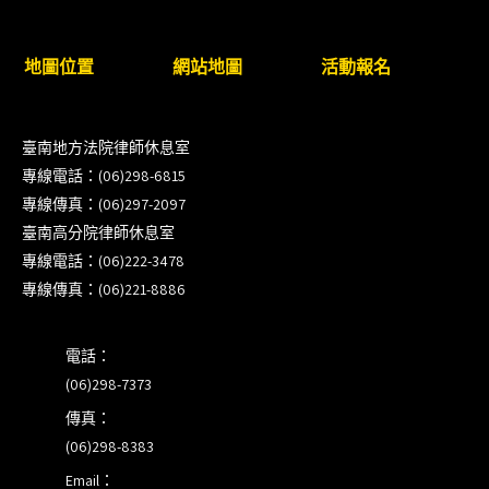
臺南高分院8/28(五)下午舉辦「家庭關係中的正當防
衛」課程(8/12前向本會報名,實體)
地圖位置
網站地圖
活動報名
8/22~23「平反再導航:2026台灣冤平反協會年度論
臺南地方法院律師休息室
壇｣
專線電話：(06)298-6815
專線傳真：(06)297-2097
【重要公告】115年職場霸凌調查專業人才(律師)培
臺南高分院律師休息室
訓課程（雲嘉南場）錄取通知已發送
專線電話：(06)222-3478
專線傳真：(06)221-8886
本會訂於115年8月15日(六)上午舉辦「使用AI如何幫
助整理資訊?談法律工作中的應用與風險」課程(8/7
前報名，實體+線上併行)
電話：
(06)298-7373
傳真：
(06)298-8383
Email：