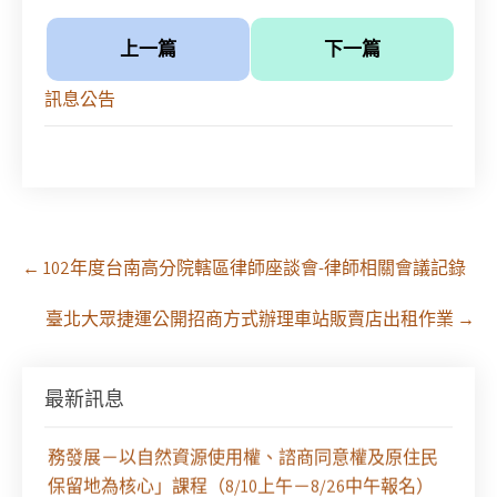
上一篇
下一篇
訊息公告
Post
←
102年度台南高分院轄區律師座談會-律師相關會議記錄
navigation
臺北大眾捷運公開招商方式辦理車站販賣店出租作業
→
【課程報名】全律會與台北律師公會等單位定於8月
最新訊息
29日（六）共同主辦「原住民（族）權利保障之實
務發展－以自然資源使用權、諮商同意權及原住民
保留地為核心」課程（8/10上午－8/26中午報名）