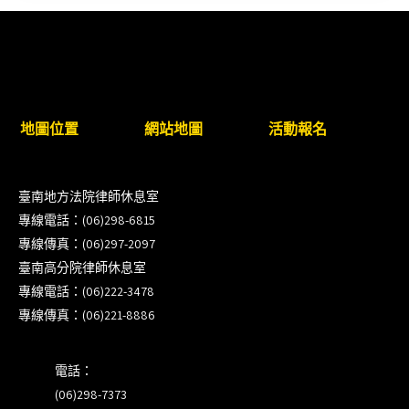
新竹律師公會8/21(五)舉辦「AI職場應用」進修課程
（8/17截止報名，額滿提前截止，實體＋線上同
步）
臺南高分院8/28(五)下午舉辦「家庭關係中的正當防
地圖位置
網站地圖
活動報名
衛」課程(8/12前向本會報名,實體)
8/22~23「平反再導航:2026台灣冤平反協會年度論
臺南地方法院律師休息室
壇｣
專線電話：(06)298-6815
專線傳真：(06)297-2097
【重要公告】115年職場霸凌調查專業人才(律師)培
臺南高分院律師休息室
訓課程（雲嘉南場）錄取通知已發送
專線電話：(06)222-3478
專線傳真：(06)221-8886
本會訂於115年8月15日(六)上午舉辦「使用AI如何幫
助整理資訊?談法律工作中的應用與風險」課程(8/7
電話：
前報名，實體+線上併行)
(06)298-7373