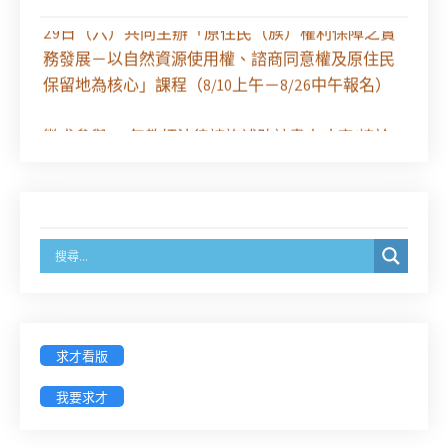
【課程報名】全律會與台北律師公會等單位定於8月
29日（六）共同主辦「原住民（族）權利保障之實
務發展－以自然資源使用權、諮商同意權及原住民
保留地為核心」課程（8/10上午－8/26中午報名）
徵求參與115年教師法律諮詢補助計畫人才庫(請於
8/14前線上填寫表單登記)
經濟部商業發展署函：自115年6月26日起，新設立
之分公司及商業應參加「勞動權益講習」
臺灣新北地方法院115年第2次約聘辯護人公開甄選
簡章及報名表件【採通訊報名,115年9月11日止(以郵
戳為憑)】
求才看版
徵詢有意願擔任臺南市115年度國民中小學法治教育
我要求才
入校扎根計畫講師之會員(8/14前線上表單登記)