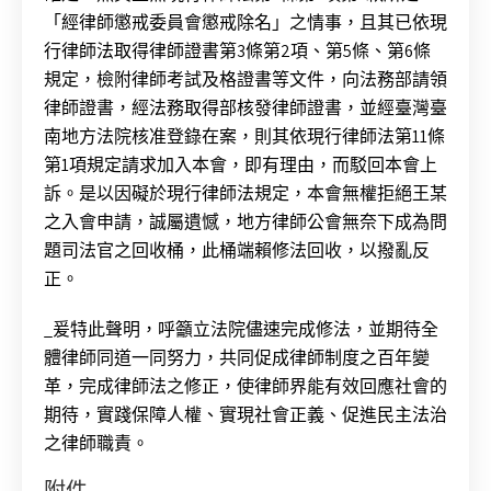
「經律師懲戒委員會懲戒除名」之情事，且其已依現
行律師法取得律師證書第3條第2項、第5條、第6條
規定，檢附律師考試及格證書等文件，向法務部請領
律師證書，經法務取得部核發律師證書，並經臺灣臺
南地方法院核准登錄在案，則其依現行律師法第11條
第1項規定請求加入本會，即有理由，而駁回本會上
訴。是以因礙於現行律師法規定，本會無權拒絕王某
之入會申請，誠屬遺憾，地方律師公會無奈下成為問
題司法官之回收桶，此桶端賴修法回收，以撥亂反
正。
_爰特此聲明，呼籲立法院儘速完成修法，並期待全
體律師同道一同努力，共同促成律師制度之百年變
革，完成律師法之修正，使律師界能有效回應社會的
期待，實踐保障人權、實現社會正義、促進民主法治
之律師職責。