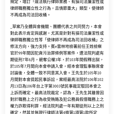
規定，增訂「違法執行律師業務、有損司法廉潔性或
律師職務獨立性之行為，且情節重大」類型，使律師
不再成為司法回收桶。
_草案乃全體與會機關、團體代表之共同努力，本會
對此表示肯定與感謝，尤其是針對有損司法廉潔性或
律師職務獨立性等「使律師不再成為司法回收桶」之
修法方向，強力支持。賓e雲林地檢署前任王姓檢察
官於99年間因犯貪污治罪條例等案件，遭法院判處有
期徒刑7年6月，褫奪公權3年，於103年間假釋出獄，
於105年7月間向本會申請入會，經本會理監事聯席會
討論後，全體一致不同意其入會。王先生於105年10
月間對本會提起民事訴訟，案經最高法院於106年102
月13日為106年台上字第3003號民事裁定駁回本會之
上訴而確定。最高法院裁定，認為，王先生其雖曾因
對於職務上之行為收受賄賂及犯公務員假借職務上之
權力詐欺得利罪，經法院判處一年有期徒刑以上之刑
確定，然其並無現行律師法第4條第1項第1款所定