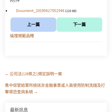
附件
Document_20190427052946
(120 kB)
上一篇
下一篇
倫理規範函釋
Post
←
公司法228條之1規定說明一案
navigation
集中保管結算所檢送非金融事業或人員使用防制洗錢及打
擊資恐查詢系統
→
最新訊息