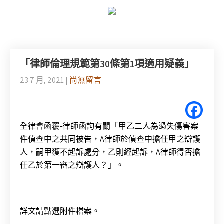
「律師倫理規範第30條第1項適用疑義」
23 7 月, 2021
|
尚無留言
全律會函覆-律師函詢有關「甲乙二人為過失傷害案
件偵查中之共同被告，A律師於偵查中擔任甲之辯護
人，嗣甲獲不起訴處分，乙則經起訴，A律師得否擔
任乙於第一審之辯護人？」。
詳文請點選附件檔案。