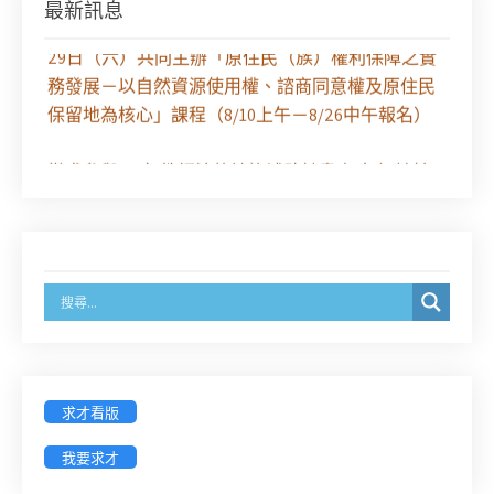
最新訊息
【課程報名】全律會與台北律師公會等單位定於8月
29日（六）共同主辦「原住民（族）權利保障之實
務發展－以自然資源使用權、諮商同意權及原住民
保留地為核心」課程（8/10上午－8/26中午報名）
徵求參與115年教師法律諮詢補助計畫人才庫(請於
8/14前線上填寫表單登記)
經濟部商業發展署函：自115年6月26日起，新設立
之分公司及商業應參加「勞動權益講習」
臺灣新北地方法院115年第2次約聘辯護人公開甄選
簡章及報名表件【採通訊報名,115年9月11日止(以郵
戳為憑)】
求才看版
徵詢有意願擔任臺南市115年度國民中小學法治教育
我要求才
入校扎根計畫講師之會員(8/14前線上表單登記)