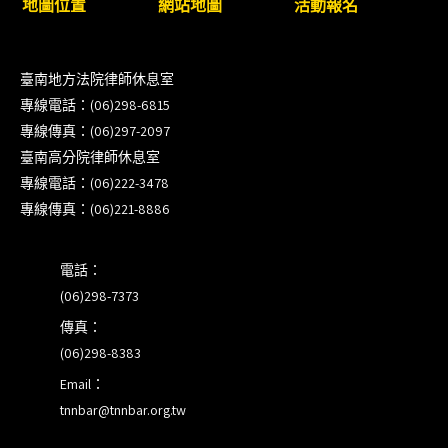
地圖位置
網站地圖
活動報名
衛」課程(8/12前向本會報名,實體)
8/22~23「平反再導航:2026台灣冤平反協會年度論
臺南地方法院律師休息室
壇｣
專線電話：(06)298-6815
專線傳真：(06)297-2097
【重要公告】115年職場霸凌調查專業人才(律師)培
臺南高分院律師休息室
訓課程（雲嘉南場）錄取通知已發送
專線電話：(06)222-3478
專線傳真：(06)221-8886
本會訂於115年8月15日(六)上午舉辦「使用AI如何幫
助整理資訊?談法律工作中的應用與風險」課程(8/7
電話：
前報名，實體+線上併行)
(06)298-7373
傳真：
(06)298-8383
Email：
tnnbar@tnnbar.org.tw