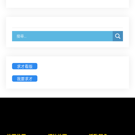
8/14前線上填寫表單登記)
經濟部商業發展署函：自115年6月26日起，新設立
之分公司及商業應參加「勞動權益講習」
臺灣新北地方法院115年第2次約聘辯護人公開甄選
簡章及報名表件【採通訊報名,115年9月11日止(以郵
戳為憑)】
求才看版
徵詢有意願擔任臺南市115年度國民中小學法治教育
我要求才
入校扎根計畫講師之會員(8/14前線上表單登記)
新竹律師公會8/21(五)舉辦「AI職場應用」進修課程
（8/17截止報名，額滿提前截止，實體＋線上同
步）
臺南高分院8/28(五)下午舉辦「家庭關係中的正當防