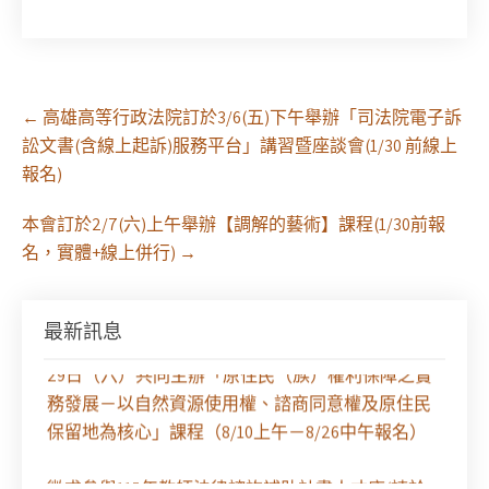
Post
←
高雄高等行政法院訂於3/6(五)下午舉辦「司法院電子訴
navigation
訟文書(含線上起訴)服務平台」講習暨座談會(1/30 前線上
報名)
本會訂於2/7(六)上午舉辦【調解的藝術】課程(1/30前報
名，實體+線上併行)
→
最新訊息
【課程報名】全律會與台北律師公會等單位定於8月
29日（六）共同主辦「原住民（族）權利保障之實
務發展－以自然資源使用權、諮商同意權及原住民
保留地為核心」課程（8/10上午－8/26中午報名）
徵求參與115年教師法律諮詢補助計畫人才庫(請於