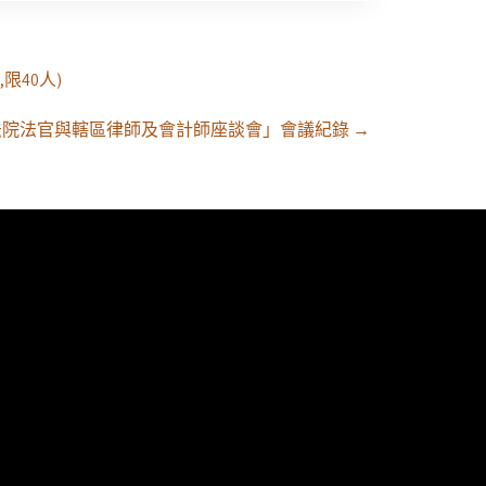
限40人)
等行政法院法官與轄區律師及會計師座談會」會議紀錄
→