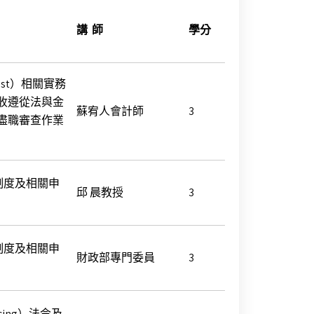
講 師
學分
rust）相關實務
收遵從法與金
蘇宥人會計師
3
盡職審查作業
制度及相關申
邱 晨教授
3
制度及相關申
財政部專門委員
3
icing）法令及