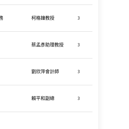
務
柯格鐘教授
3
蔡孟彥助理教授
3
劉欣萍會計師
3
賴平和副總
3