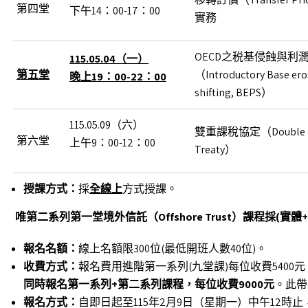
第四堂
下午14：00-17：00
實務
OECD之税基侵蝕與利
115.05.04
（一）
第五堂
（Introductory Base eros
晚上19：00-22：00
shifting, BEPS）
115.05.09（六）
雙重課稅協定（Double Ta
第六堂
上午9：00-12：00
Treaty）
授課方式：
採
全線上
方式授課。
唯第二系列第一堂境外信託（
Offshore Trust
）課程採
(
實體
+
報名名額：
線上名額限300位(最低開班人數40位)。
收費方式：
報名費用進階第一系列(九堂課)每位收費5400元
同時報名第一系列
+第二系列課程，每位收費9000元
。此帶
報名方式：
自即日起至115年2月9日（星期一）中午12