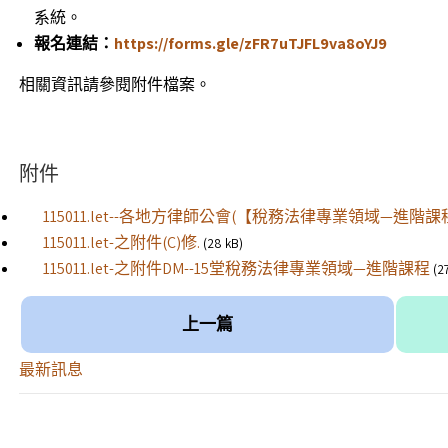
系統。
報名連結
：
https://forms.gle/zFR7uTJFL9va8oYJ9
相關資訊請參閱附件檔案。
附件
115011.let--各地方律師公會(【稅務法律專業領域—進階
115011.let-之附件(C)修.
(28 kB)
115011.let-之附件DM--15堂稅務法律專業領域—進階課程
(2
上一篇
最新訊息