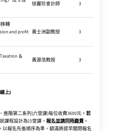
徐麗珍會計師
3
潤移轉
ion and profit
黃士洲副教授
3
xation ＆
黃源浩教授
3
線上
)
、進階第二系列(六堂課)每位收費3600元。
若
狀課程設計為15堂課，
報名並請同時繳費
。
時止，以報名先後順序為準，額滿將提早關閉報名