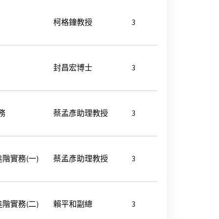
柯格鐘教授
3
封昌宏博士
3
務
蔡孟彥助理教授
3
階實務(一)
蔡孟彥助理教授
3
階實務(二)
賴平和副總
3