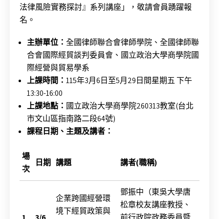
法律風險實務探討』系列講座」，敬請會員踴躍報
名。
主辦單位：
全國律師聯合會律師學院、全國律師聯
合會國際經貿談判委員會、國立政治大學商學院國
際經營與貿易學系
上課時間：
115年3月6日至5月29日間星期五 下午
13:30-16:00
上課地點：
國立政治大學商學院260313教室(台北
市文山區指南路二段64號)
課程日期、主題及講者：
場
日期
講題
講者
(
職稱
)
次
鄧振中（東吳大學唐
企業跨國經營環
松章校友講座教授、
境下經貿政策與
1
3/6
前行政院政務委員暨