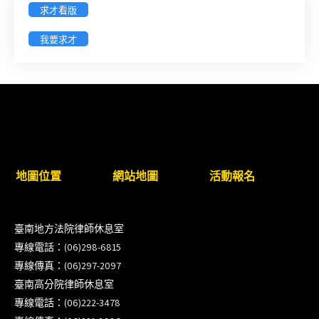
求才看版
徵詢有意願擔任臺南市115年度國民中小學法治教育
我要求才
入校扎根計畫講師之會員(8/14前線上表單登記)
新竹律師公會8/21(五)舉辦「AI職場應用」進修課程
（8/17截止報名，額滿提前截止，實體＋線上同
步）
臺南高分院8/28(五)下午舉辦「家庭關係中的正當防
地圖位置
網站地圖
活動報名
衛」課程(8/12前向本會報名,實體)
8/22~23「平反再導航:2026台灣冤平反協會年度論
臺南地方法院律師休息室
壇｣
專線電話：(06)298-6815
專線傳真：(06)297-2097
【重要公告】115年職場霸凌調查專業人才(律師)培
臺南高分院律師休息室
訓課程（雲嘉南場）錄取通知已發送
專線電話：(06)222-3478