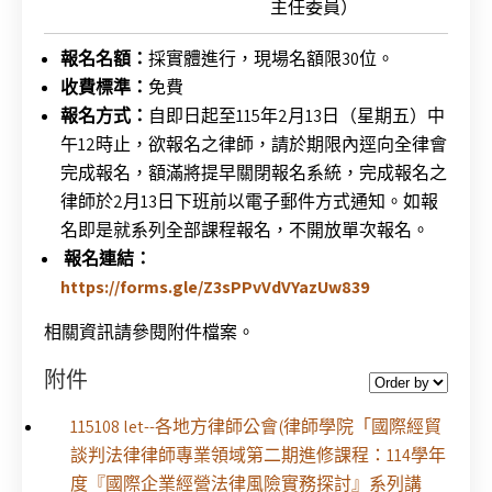
主任委員）
報名名額：
採實體進行，現場名額限30位。
收費標準：
免費
報名方式：
自即日起至115年2月13日（星期五）中
午12時止，欲報名之律師，請於期限內逕向全律會
完成報名，額滿將提早關閉報名系統，完成報名之
律師於2月13日下班前以電子郵件方式通知。如報
名即是就系列全部課程報名，不開放單次報名。
報名連結：
https://forms.gle/Z3sPPvVdVYazUw839
相關資訊請參閱附件檔案。
附件
115108 let--各地方律師公會(律師學院「國際經貿
談判法律律師專業領域第二期進修課程：114學年
度『國際企業經營法律風險實務探討』系列講