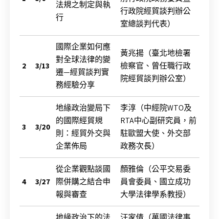
法規之制定與執
行政院經貿談判辦公
行
室總談判代表）
國際企業如何應
黃兆揚（臺北地檢署
對全球法律的變
2
3/13
檢察官、曾任職行政
遷—經貿談判實
院經貿談判辦公室）
務經驗分享
地緣政治變局下
李淳（中經院WTO及
的國際經貿規
RTA中心副研究員，前
3
3/20
則：經貿外交與
駐歐盟大使、外交部
企業佈局
政務次長）
從企業觀點談國
顏雅倫（公平交易委
4
3/27
際併購之結合申
員會委員、國立成功
報與審查
大學法律學系教授）
地緣政治下的法
汪家倩（萬國法律事