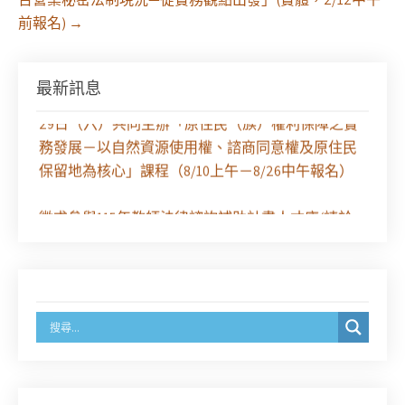
前報名)
→
最新訊息
【課程報名】全律會與台北律師公會等單位定於8月
29日（六）共同主辦「原住民（族）權利保障之實
務發展－以自然資源使用權、諮商同意權及原住民
保留地為核心」課程（8/10上午－8/26中午報名）
徵求參與115年教師法律諮詢補助計畫人才庫(請於
8/14前線上填寫表單登記)
經濟部商業發展署函：自115年6月26日起，新設立
之分公司及商業應參加「勞動權益講習」
臺灣新北地方法院115年第2次約聘辯護人公開甄選
簡章及報名表件【採通訊報名,115年9月11日止(以郵
戳為憑)】