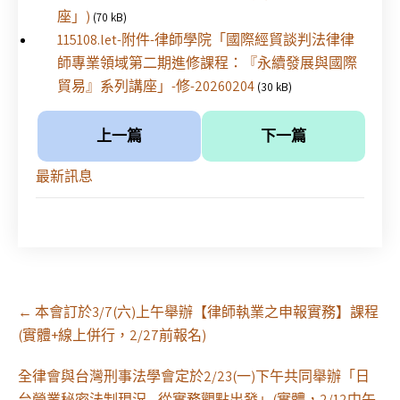
座」)
(70 kB)
115108.let-附件-律師學院「國際經貿談判法律律
師專業領域第二期進修課程：『永續發展與國際
貿易』系列講座」-修-20260204
(30 kB)
上一篇
下一篇
最新訊息
Post
←
本會訂於3/7(六)上午舉辦【律師執業之申報實務】課程
navigation
(實體+線上併行，2/27前報名)
全律會與台灣刑事法學會定於2/23(一)下午共同舉辦「日
台營業秘密法制現況—從實務觀點出發」(實體，2/12中午