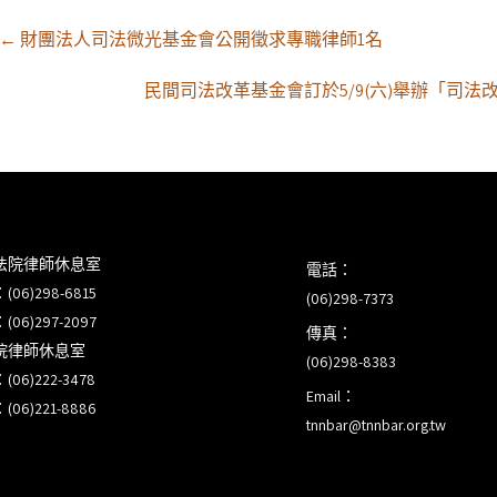
Post
←
財團法人司法微光基金會公開徵求專職律師1名
navigation
民間司法改革基金會訂於5/9(六)舉辦「司
法院律師休息室
電話：
6)298-6815
(06)298-7373
6)297-2097
傳真：
院律師休息室
(06)298-8383
6)222-3478
Email：
6)221-8886
tnnbar@tnnbar.org.tw