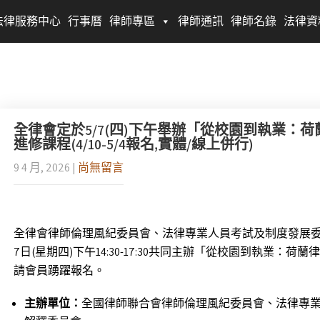
法律服務中心
行事曆
律師專區
律師通訊
律師名錄
法律資
全律會定於5/7(四)下午舉辦「從校園到執業：
進修課程(4/10-5/4報名,實體/線上併行)
9 4 月, 2026
|
尚無留言
全律會律師倫理風紀委員會、法律專業人員考試及制度發展委員
7日(星期四)下午14:30-17:30共同主辦「從校園到執業
請會員踴躍報名。
主辦單位：
全國律師聯合會律師倫理風紀委員會、法律專