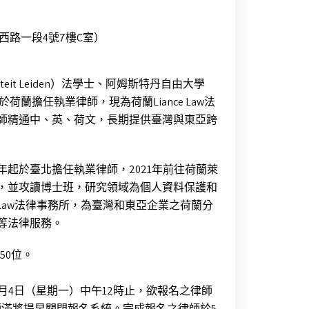
路一段4號7樓C室）
iteit Leiden）法學士、阿姆斯特丹自由大學
013年起於荷蘭擔任執業律師，現為荷蘭Liance Law法
師精通中、英、荷文，長期提供臺灣與東亞跨
年起於臺北擔任執業律師，2021年前往荷蘭萊
位科技碩士，並攻讀博士班，研究領域為個人資料保護和
 Law法律事務所，為臺灣和東亞企業之荷蘭分
等法律服務。
50位。
4年5月4日（星期一）中午12時止，欲報名之律師
滿將提早關閉報名系統。完成報名之律師於5