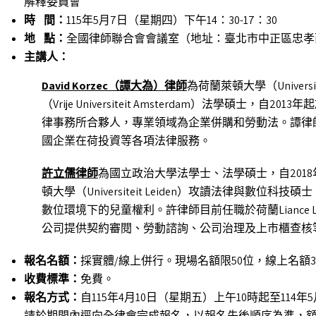
解釋委員會
時
間：
115年5月7日（星期四）下午14：30-17：30
地
點：
全國律師聯合會會議室（地址：臺北市中正區忠孝西
主講人：
David Korzec
（譚大為）律師
為荷蘭萊頓大學（Univers
（Vrije Universiteit Amsterdam）法學碩士，自2
律事務所合夥人，專業領域為企業併購和勞動法。譚律
國企業在荷投資等各項法律服務。
許立儒律師
為國立政治大學法學士、法學碩士，自2018
頓大學（Universiteit Leiden）攻讀法律與數
數位環境下的兒童權利。許律師目前任職於荷蘭Liance
公司提供契約審閱、勞動諮詢、公司治理及上市櫃查核
報名名額：
採實體/線上併行。現場名額限50位，線上名額3
收費標準：
免費。
報名方式：
自115年4月10日（星期五）上午10時起至11
請於期間內逕向全律會完成報名，以報名先後順序為準，額