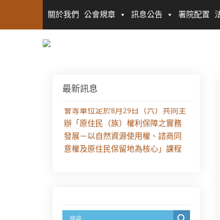
關於我們
公會規章
訊息公告
署院配置
最新訊息
【課程報名】全律會與台北律師公
會等單位定於8月29日（六）共同主
辦「原住民（族）權利保障之實務
發展－以自然資源使用權、諮商同
意權及原住民保留地為核心」課程
（8/10上午－8/26中午報名）
徵求參與115年教師法律諮詢補助計
畫人才庫(請於8/14前線上填寫表單
登記)