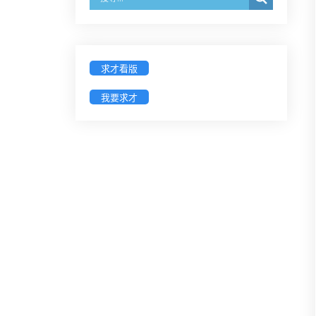
經濟部商業發展署函：自115年6月
26日起，新設立之分公司及商業應
參加「勞動權益講習」
求才看版
臺灣新北地方法院115年第2次約聘
我要求才
辯護人公開甄選簡章及報名表件
【採通訊報名,115年9月11日止(以郵
戳為憑)】
徵詢有意願擔任臺南市115年度國民
中小學法治教育入校扎根計畫講師
之會員(8/14前線上表單登記)
新竹律師公會8/21(五)舉辦「AI職場
應用」進修課程（8/17截止報名，額
滿提前截止，實體＋線上同步）