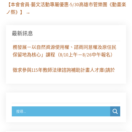
【本會會員-藝文活動專屬優惠-5/30高雄市管樂團《動畫楽
ノ祭》】
→
【課程報名】全律會與台北律師公會等單位定於8月
最新訊息
29日（六）共同主辦「原住民（族）權利保障之實
務發展－以自然資源使用權、諮商同意權及原住民
保留地為核心」課程（8/10上午－8/26中午報名）
徵求參與115年教師法律諮詢補助計畫人才庫(請於
8/14前線上填寫表單登記)
經濟部商業發展署函：自115年6月26日起，新設立
之分公司及商業應參加「勞動權益講習」
臺灣新北地方法院115年第2次約聘辯護人公開甄選
簡章及報名表件【採通訊報名,115年9月11日止(以郵
戳為憑)】