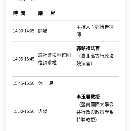
時
間
議
程
主持人：郭怡青律
14:00-14:05
開場
師
郭銘禮法官
論社會法地位回
（臺北高等行政法
14:05-15:45
復請求權
院法官）
15:45-15:50
休 息
李玉君教授
（暨南國際大學公
15:50-16:50
與談
共行政與政策學系
特聘教授）