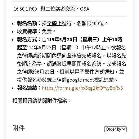
16:50-17:00
與二位講者交流、Q&A
報名名額：
採
全線上
進行，名額限400位。
收費標準：
免費。
報名方式：
自
115
年
5
月
20
日（星期三）上午
10
時
起
至114年6月23日（星期二）中午12時止，欲報名
之律師請於期間內逕向全律會完成報名，以報名先
後順序為準，額滿將提早關閉報名系統。完成報名
之律師於6月23日下班前以電子郵件方式通知，並
提供報名參與線上律師google meet視訊連結。
報名連結：
https://forms.gle/hx5cg2kfQYvyBeRx6
相關資訊請參閱附件檔案。
附件