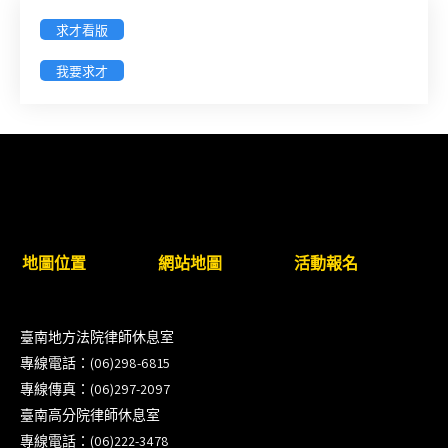
求才看版
徵詢有意願擔任臺南市115年度國民中小學法治教育
入校扎根計畫講師之會員(8/14前線上表單登記)
我要求才
新竹律師公會8/21(五)舉辦「AI職場應用」進修課程
（8/17截止報名，額滿提前截止，實體＋線上同
步）
臺南高分院8/28(五)下午舉辦「家庭關係中的正當防
衛」課程(8/12前向本會報名,實體)
地圖位置
網站地圖
活動報名
8/22~23「平反再導航:2026台灣冤平反協會年度論
壇｣
臺南地方法院律師休息室
專線電話：(06)298-6815
【重要公告】115年職場霸凌調查專業人才(律師)培
專線傳真：(06)297-2097
訓課程（雲嘉南場）錄取通知已發送
臺南高分院律師休息室
專線電話：(06)222-3478