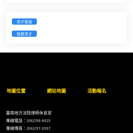
臺灣新北地方法院115年第2次約聘辯護人公開甄選
簡章及報名表件【採通訊報名,115年9月11日止(以郵
戳為憑)】
求才看版
徵詢有意願擔任臺南市115年度國民中小學法治教育
我要求才
入校扎根計畫講師之會員(8/14前線上表單登記)
新竹律師公會8/21(五)舉辦「AI職場應用」進修課程
（8/17截止報名，額滿提前截止，實體＋線上同
步）
臺南高分院8/28(五)下午舉辦「家庭關係中的正當防
地圖位置
網站地圖
活動報名
衛」課程(8/12前向本會報名,實體)
8/22~23「平反再導航:2026台灣冤平反協會年度論
臺南地方法院律師休息室
壇｣
專線電話：(06)298-6815
專線傳真：(06)297-2097