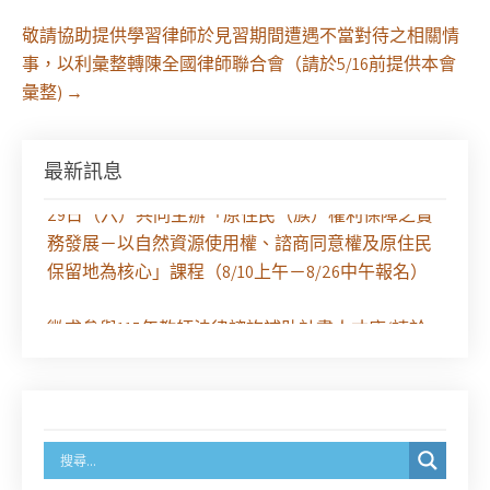
敬請協助提供學習律師於見習期間遭遇不當對待之相關情
事，以利彙整轉陳全國律師聯合會（請於5/16前提供本會
彙整)
→
最新訊息
【課程報名】全律會與台北律師公會等單位定於8月
29日（六）共同主辦「原住民（族）權利保障之實
務發展－以自然資源使用權、諮商同意權及原住民
保留地為核心」課程（8/10上午－8/26中午報名）
徵求參與115年教師法律諮詢補助計畫人才庫(請於
8/14前線上填寫表單登記)
經濟部商業發展署函：自115年6月26日起，新設立
之分公司及商業應參加「勞動權益講習」