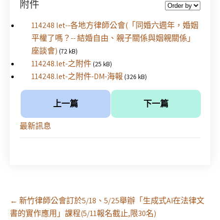
附件
114248 let--各地方律師公會(「同婚六週年，婚姻
平權了嗎？-- 結婚自由、親子關係與姻親關係」
座談會)
(72 kB)
114248.let-之附件
(25 kB)
114248.let-之附件-DM-海報
(326 kB)
上一篇
下一篇
最新訊息
Post
←
新竹律師公會訂於5/18、5/25舉辦「生成式AI在法律文
navigation
書的實作應用」課程(5/11報名截止,限30名)