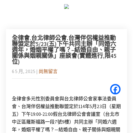
全律會.台北律師公會.台灣伴侶權益推動
聯盟定於5/23(五)下午共同主辦「同婚六
週年，婚姻平權了嗎？–結婚自由、親子
關係與姻親關係」座談會(實體進行,限45
位)
6 5 月, 2025
|
尚無留言
全律會多元性別委員會與台北律師公會家事法委員
會、台灣伴侶權益推動聯盟定於
114
年
5
月
23
日（星期
五）下午
19:00-21:00
假台北律師公會會議室（台北市
中正區羅斯福路一段
7
號
9
樓）共同主辦「同婚六週
年，婚姻平權了嗎？
—
結婚自由、親子關係與姻親關